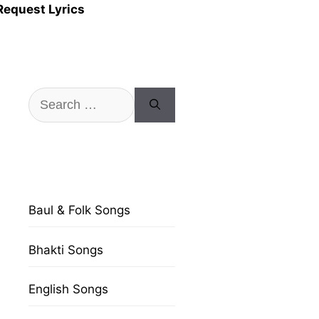
Request Lyrics
Search
for:
Baul & Folk Songs
Bhakti Songs
English Songs