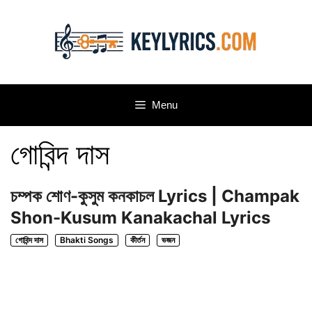
Skip
to
content
Menu
গোবিন্দ দাস
চম্পক শোণ-কুসুম কনকাচল Lyrics | Champak
Shon-Kusum Kanakachal Lyrics
গোবিন্দ দাস
Bhakti Songs
কীর্তন
ভজন