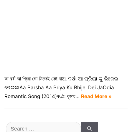
আ বর্ষা আ প্রিয়া কো ভিজেই দেই যাଆ ବର୍ଷା ଆ ପ୍ରିୟା କୁ ଭିଜେଇ
ଦେଇଜାAa Barsha Aa Priya Ku Bhijei Dei JaOdia
Romantic Song (2014)কণ্ঠ: কুমার…
Read More »
Search