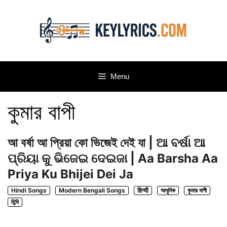
Skip
to
content
Menu
কুমার বাপী
আ বর্ষা আ প্রিয়া কো ভিজেই দেই যা | ଆ ବର୍ଷା ଆ
ପ୍ରିୟା କୁ ଭିଜେଇ ଦେଇଜା | Aa Barsha Aa
Priya Ku Bhijei Dei Ja
Hindi Songs
Modern Bengali Songs
हिन्दी
আধুনিক
কুমার বাপী
হিন্দি