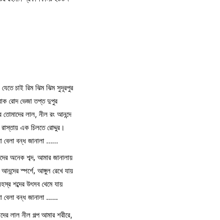
যেতে চাই রিম ঝিম ঝিম সুদূরপুর
াক রোদ ভেজা তপ্ত দুপুর
 তোমাদের লাল, নীল রং আনন্দে
রাস্তায় এক চিলতে রোদ্দুর।
রা বেলা বন্ধ জানালা ……
দের অনেক শব্দ, আমার জানালায়
নন্দের স্পর্শে, আঙ্গুল রেখে যায়
হস্র শব্দের উৎসব থেমে যায়
রা বেলা বন্ধ জানালা ……
দের লাল নীল গল্প আমার শরীরে,