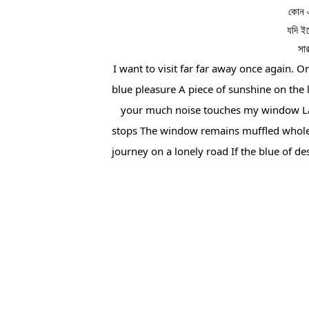
কোন এ
যদি ইচ
সা
I want to visit far far away once again. 
blue pleasure A piece of sunshine on the 
your much noise touches my window Lay a
stops The window remains muffled whole d
journey on a lonely road If the blue of 