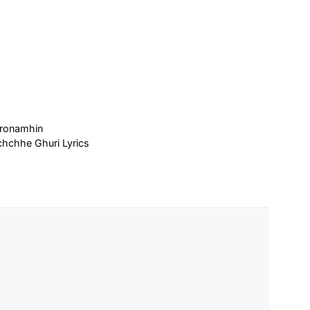
hironamhin
 – Ichchhe Ghuri Lyrics