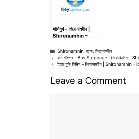
Lyrics
হাসিমুখ – শিরোনামহীন |
Shironamhin –
Abar Hashimukh
Categories
Shironamhin
,
ব্যান্ড
,
শিরোনামহীন
বাস স্টপেজ – Bus Stoppage | শিরোনামহীন – S
ইচ্ছে ঘুড়ি লিরিক্স – শিরোনামহীন | Shironamhin
Leave a Comment
Comment