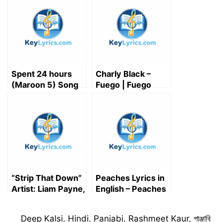
t
o
I
p
a
e
k
n
p
m
r
)
Spent 24 hours
Charly Black –
(Maroon 5) Song
Fuego | Fuego
lyrics
lyrics
“Strip That Down”
Peaches Lyrics in
Artist: Liam Payne,
English – Peaches
Featured artist:
Lyrics Meaning –
Quavo (Song
Justin Bieber
Categories
Deep Kalsi
,
Hindi
,
Panjabi
,
Rashmeet Kaur
,
পাঞ্জাবি
Lyrics)