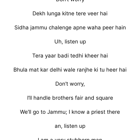
Dekh lunga kitne tere veer hai
Sidha jammu chalenge apne waha peer hain
Uh, listen up
Tera yaar badi tedhi kheer hai
Bhula mat kar delhi wale ranjhe ki tu heer hai
Don’t worry,
I’ll handle brothers fair and square
We’ll go to Jammu; I know a priest there
an, listen up
I am a very stubborn man