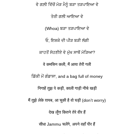
ਵੇ ਗਲ਼ੀ ਵਿੱਚੋਂ ਮੋੜ ਮੈਨੂੰ ਬੜਾ ਤੜਪਾਇਆ ਵੇ
ਤੇਰੀ ਗਲੀ ਆਇਆ ਵੇ
(Whoa) ਬੜਾ ਤੜਪਾਇਆ ਵੇ
ਓ, ਇਸ਼ਕੇ ਦੀ ਪੀੜ ਬੜੀ ਲੱਗੀ
ਕਾਹਤੋਂ ਸੋਹਣੀਏ ਵੇ ਮੁੱਖ ਸਾਥੋਂ ਮੋੜਿਆ?
वे कमसिन कली, मैं आया तेरी गली
ਡਿੱਕੀ ਮੇਂ ਗੰਡਾਸਾ, and a bag full of money
निगाहें तुझ पे कड़ी, काली गाड़ी नीचे खड़ी
मैं तुझे लेके ग़ायब, आ चुकी है वो घड़ी (don’t worry)
देख लूँगा कितने तेरे वीर हैं
सीधा Jammu चलेंगे, अपने वहाँ पीर हैं