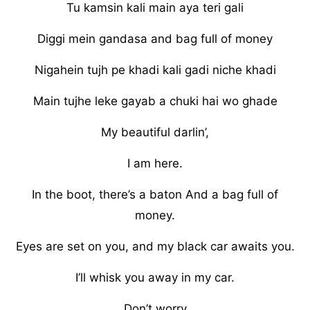
Tu kamsin kali main aya teri gali
Diggi mein gandasa and bag full of money
Nigahein tujh pe khadi kali gadi niche khadi
Main tujhe leke gayab a chuki hai wo ghade
My beautiful darlin’,
I am here.
In the boot, there’s a baton And a bag full of
money.
Eyes are set on you, and my black car awaits you.
I’ll whisk you away in my car.
Don’t worry