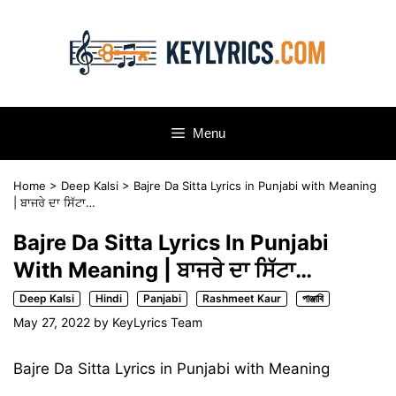
Skip
to
content
Menu
Home
>
Deep Kalsi
>
Bajre Da Sitta Lyrics in Punjabi with Meaning
| ਬਾਜਰੇ ਦਾ ਸਿੱਟਾ…
Bajre Da Sitta Lyrics In Punjabi
With Meaning | ਬਾਜਰੇ ਦਾ ਸਿੱਟਾ…
Deep Kalsi
Hindi
Panjabi
Rashmeet Kaur
পাঞ্জাবি
May 27, 2022
by
KeyLyrics Team
Bajre Da Sitta Lyrics in Punjabi with Meaning