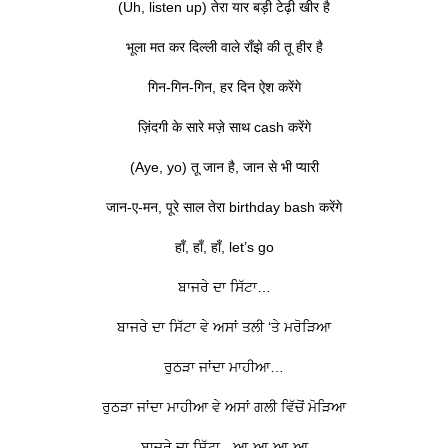
(Uh, listen up) तेरा यार बड़ी टेढ़ी खीर है
भूला मत कर दिल्ली वाले राँझे की तू हीर है
गिन-गिन-गिन, हर दिन ऐश करेंगे
ज़िंदगी के सारे मज़े साथ cash करेंगे
(Aye, yo) तू जान है, जान से भी प्यारी
जान-ए-मन, पूरे साल तेरा birthday bash करेंगे
हाँ, हाँ, हाँ, let’s go
ਬਾਜਰੇ ਦਾ ਸਿੱਟਾ…
ਬਾਜਰੇ ਦਾ ਸਿੱਟਾ ਵੇ ਅਸਾਂ ਤਲੀ ‘ਤੇ ਮਰੋੜਿਆ
ਰੁਠੜਾ ਜਾਂਦਾ ਮਾਹੀਆ…
ਰੁਠੜਾ ਜਾਂਦਾ ਮਾਹੀਆ ਵੇ ਅਸਾਂ ਗਲੀ ਵਿੱਚੋਂ ਮੋੜਿਆ
ਬਾਜਰੇ ਦਾ ਸਿੱਟਾ-, ਆ-ਆ-ਆ-ਆ