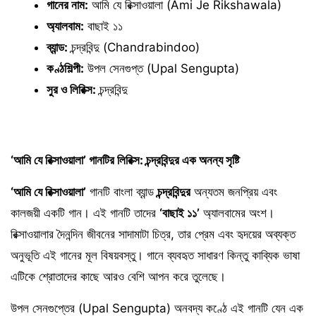
গানের নাম:
আমি যে রিক্সাওয়ালা (Ami Je Rikshawala)
অ্যালবাম:
বাছাই ১১
ব্যান্ড:
চন্দ্রবিন্দু (Chandrabindoo)
কণ্ঠশিল্পী:
উপল সেনগুপ্ত (Upal Sengupta)
সুর ও লিরিক্স:
চন্দ্রবিন্দু
‘আমি যে রিক্সাওয়ালা’ গানটির লিরিক্স: চন্দ্রবিন্দুর এক অনন্য সৃষ্টি
‘আমি যে রিক্সাওয়ালা’
গানটি বাংলা ব্যান্ড
চন্দ্রবিন্দুর
অন্যতম জনপ্রিয় এবং
কালজয়ী একটি গান। এই গানটি তাদের
‘বাছাই ১১’
অ্যালবামের অংশ।
রিক্সাওয়ালার দৈনন্দিন জীবনের সাদামাটা চিত্র, তার প্রেম এবং হৃদয়ের অব্যক্ত
অনুভূতি এই গানের মূল বিষয়বস্তু। গানে ব্যবহৃত সাধারণ কিন্তু কাব্যিক ভাষা
এটিকে শ্রোতাদের কাছে আরও বেশি আপন করে তুলেছে।
উপল সেনগুপ্তের (Upal Sengupta) অনবদ্য কণ্ঠে এই গানটি যেন এক