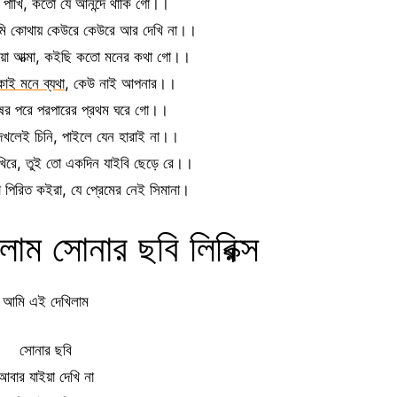
ি পাখি, কতো যে আনন্দে থাকি গো।।
মি কোথায় কেউরে কেউরে আর দেখি না।।
ইয়া আত্মা, কইছি কতো মনের কথা গো।।
োই মনে ব্যথা
, কেউ নাই আপনার।।
ষের পরে পরপারের প্রথম ঘরে গো।।
খলেই চিনি, পাইলে যেন হারাই না।।
াখিরে, তুই তো একদিন যাইবি ছেড়ে রে।।
িরিত কইরা, যে প্রেমের নেই সিমানা।
াম সোনার ছবি লিরিক্স
আমি এই দেখিলাম
সোনার ছবি
আবার যাইয়া দেখি না