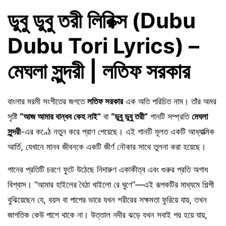
ডুবু ডুবু তরী লিরিক্স (Dubu
Dubu Tori Lyrics) –
মেঘলা সুন্দরী | লতিফ সরকার
বাংলার মরমী সংগীতের জগতে
লতিফ সরকার
এক অতি পরিচিত নাম। তাঁর অমর
সৃষ্টি
“আজ আমার বান্ধব কেহ নাই”
বা
“ডুবু ডুবু তরী”
গানটি সম্প্রতি
মেঘলা
সুন্দরী
-এর কণ্ঠে নতুন করে প্রাণ পেয়েছে। এই গানটি মূলত একটি আধ্যাত্মিক
আর্তি, যেখানে মানব জীবনকে একটি জীর্ণ নৌকার সাথে তুলনা করা হয়েছে।
গানের প্রতিটি চরণে ফুটে উঠেছে নিদারুণ একাকীত্ব এবং গুরুর প্রতি অগাধ
বিশ্বাস। “আমার হাইলের বৈঠা খাইলো রে ঘুণে”—এই রূপকটির মাধ্যমে শিল্পী
বুঝিয়েছেন যে, বয়স বা পাপের ভারে যখন শরীরের সক্ষমতা ফুরিয়ে যায়, তখন
জাগতিক কেউ পাশে থাকে না। উত্তাল নদীর ঝড়ে যখন সবাই পর হয়ে যায়,