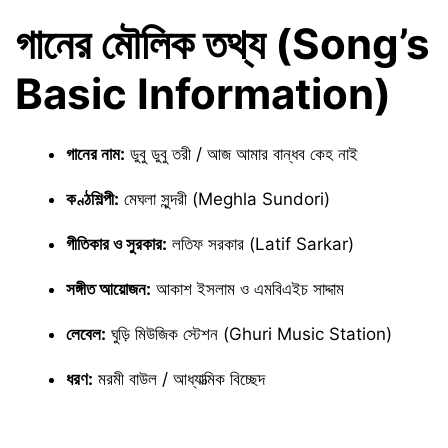
গানের মৌলিক তথ্য (Song’s
Basic Information)
গানের নাম:
ডুবু ডুবু তরী / আজ আমার বান্ধব কেহ নাই
কণ্ঠশিল্পী:
মেঘলা সুন্দরী (Meghla Sundori)
গীতিকার ও সুরকার:
লতিফ সরকার (Latif Sarkar)
সঙ্গীত আয়োজন:
আকাশ ইসলাম ও এমবিএইচ সাদ্দাম
লেবেল:
ঘুড়ি মিউজিক স্টেশন (Ghuri Music Station)
ধরণ:
মরমী বাউল / আধ্যাত্মিক বিচ্ছেদ