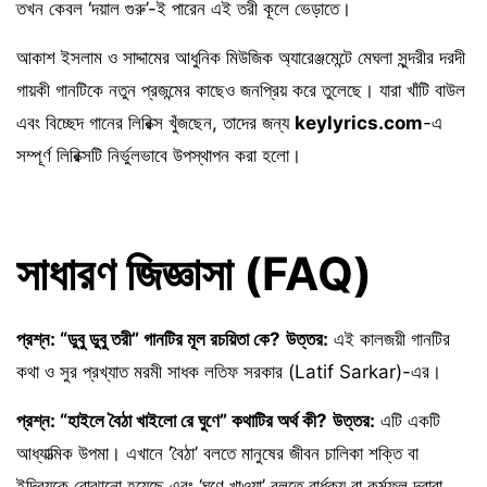
তখন কেবল ‘দয়াল গুরু’-ই পারেন এই তরী কূলে ভেড়াতে।
আকাশ ইসলাম ও সাদ্দামের আধুনিক মিউজিক অ্যারেঞ্জমেন্টে মেঘলা সুন্দরীর দরদী
গায়কী গানটিকে নতুন প্রজন্মের কাছেও জনপ্রিয় করে তুলেছে। যারা খাঁটি বাউল
এবং বিচ্ছেদ গানের লিরিক্স খুঁজছেন, তাদের জন্য
keylyrics.com
-এ
সম্পূর্ণ লিরিক্সটি নির্ভুলভাবে উপস্থাপন করা হলো।
সাধারণ জিজ্ঞাসা (FAQ)
প্রশ্ন: “ডুবু ডুবু তরী” গানটির মূল রচয়িতা কে?
উত্তর:
এই কালজয়ী গানটির
কথা ও সুর প্রখ্যাত মরমী সাধক লতিফ সরকার (Latif Sarkar)-এর।
প্রশ্ন: “হাইলে বৈঠা খাইলো রে ঘুণে” কথাটির অর্থ কী?
উত্তর:
এটি একটি
আধ্যাত্মিক উপমা। এখানে ‘বৈঠা’ বলতে মানুষের জীবন চালিকা শক্তি বা
ইন্দ্রিয়কে বোঝানো হয়েছে এবং ‘ঘুণে খাওয়া’ বলতে বার্ধক্য বা কর্মফল দ্বারা