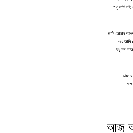
শুধু আমি নই
জানি তোমায় আপন
এও জানি 
শুধু বল আজ
আজ আবা
কত 
আজ আ