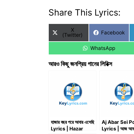
Share This Lyrics:
Share
X
Share
Facebook
on
(Twitter)
on
Share
WhatsApp
on
আরও কিছু জনপ্রিয় গানের লিরিক্স
হাজার বছর পরে আবার এসেছি
Aj Abar Sei P
Lyrics | Hazar
Lyrics | আজ আবা