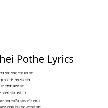
hei Pothe Lyrics
র সেই পথেই দেখা হয়ে গেল
সুর কত গান মনে পড়ে গেল
বল ভালো আছো তো
ল ভালো আছো তো ।।
এমন হলে কতদিন আরও বেশি পেতাম
রো বাতাস লিখে দিত তোমারই নাম