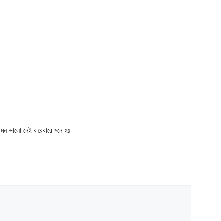
O Bahire Ontore
Ontore
ালো নেই বারেবারে মনে হয়