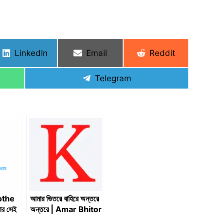
Share
Share
Share
LinkedIn
Email
Reddit
on
on
on
Share
Telegram
on
othe
আমার ভিতরে বাহিরে অন্তরে
র সেই
অন্তরে | Amar Bhitor