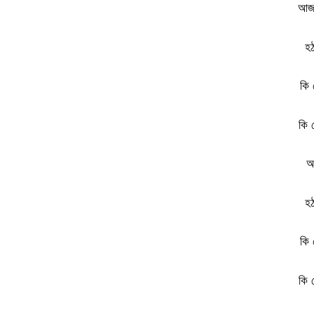
আজ 
হঠ
কি 
কি 
আ
হঠ
কি 
কি 