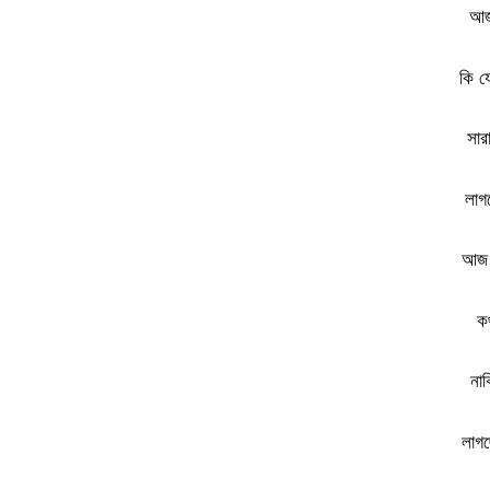
আজ
কি য
সার
লাগ
আজ 
ক
না
লাগ