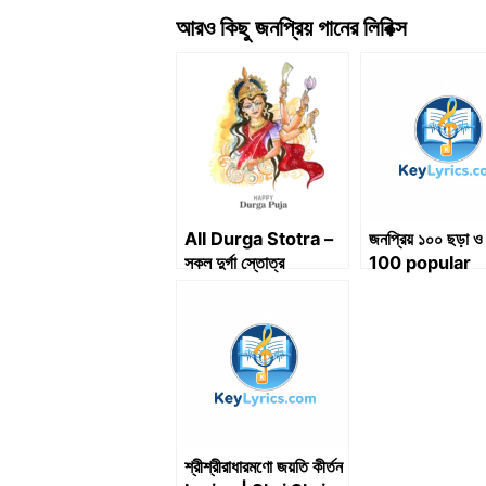
আরও কিছু জনপ্রিয় গানের লিরিক্স
All Durga Stotra –
জনপ্রিয় ১০০ ছড়া ও 
সকল দুর্গা স্তোত্র
100 popular
rhymes and
poems
শ্রীশ্রীরাধারমণো জয়তি কীর্তন