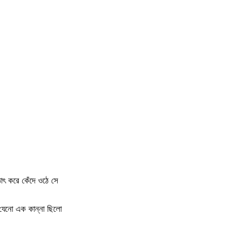
াৎ করে কেঁদে ওঠে সে
যেনো এক কান্না ছিলো