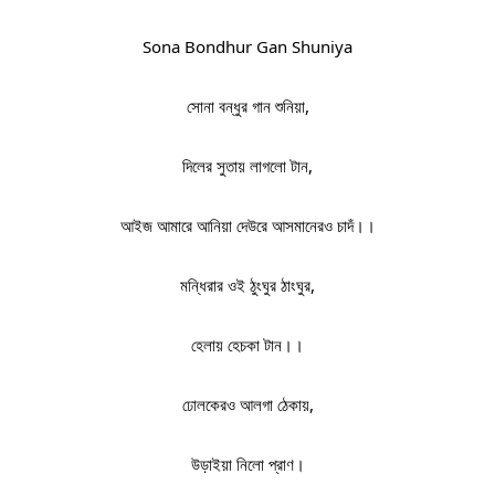
Sona Bondhur Gan Shuniya
সোনা বন্ধুর গান শুনিয়া,
দিলের সুতায় লাগলো টান,
আইজ আমারে আনিয়া দেউরে আসমানেরও চাদঁ।।
মন্ধিরার ওই ঠুংঘুর ঠাংঘুর,
হেলায় হেচকা টান।।
ঢোলকেরও আলগা ঠেকায়,
উড়াইয়া নিলো প্রাণ।