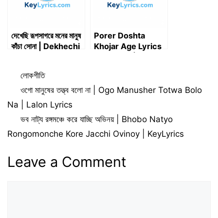
দেখেছি রূপসাগরে মনের মানুষ
Porer Doshta
কাঁচা সোনা | Dekhechi
Khojar Age Lyrics
rupsagore moner
in Bengali | পরের দোষটা
manush kacha
খোঁজার আগে লিরিক্স
Categories
লোকগীতি
sona
ওগো মানুষের তত্ত্ব বলো না | Ogo Manusher Totwa Bolo
Na | Lalon Lyrics
ভব নাট্য রঙ্গমঞ্চে করে যাচ্ছি অভিনয় | Bhobo Natyo
Rongomonche Kore Jacchi Ovinoy | KeyLyrics
Leave a Comment
Comment