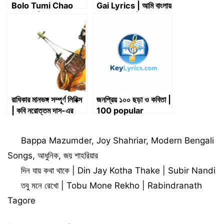
Bolo Tumi Chao
Gai Lyrics | আমি বাংলায়
Lyrics | সত্যি কি আমাকে
গান গাই লিরিক্স | Pratul
বলো তুমি চাও
Mukherjee
রাধিকার মানভঙ্গ সম্পূর্ণ লিরিক্স
জনপ্রিয় ১০০ ছড়া ও কবিতা |
| কবি নরোত্তম দাস-এর
100 popular
পদাবলী
rhymes and
poems
Categories
Bappa Mazumder
,
Joy Shahriar
,
Modern Bengali
Songs
,
আধুনিক
,
জয় শাহরিয়ার
দিন যায় কথা থাকে | Din Jay Kotha Thake | Subir Nandi
তবু মনে রেখো | Tobu Mone Rekho | Rabindranath
Tagore