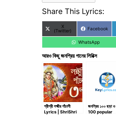
Share This Lyrics:
Share
X
Share
Facebook
on
(Twitter)
on
Share
WhatsApp
on
আরও কিছু জনপ্রিয় গানের লিরিক্স
শ্রীশ্রী লক্ষ্মীর পাঁচালী
জনপ্রিয় ১০০ ছড়া ও 
Lyrics | ShriShri
100 popular