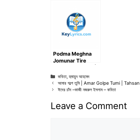
Lakshmi Panchali
rhymes and
Lyrics
poems
Podma Meghna
Jomunar Tire
Lyrics in Bengali |
পদ্মা মেঘনা যমুনার তীরে লিরিক্স
Categories
কবিতা
,
হুমায়ুন আহমেদ
আমার গল্পে তুমি | Amar Golpe Tumi | Tahsan
ঈদের চাঁদ –কাজী নজরুল ইসলাম – কবিতা
Leave a Comment
Comment