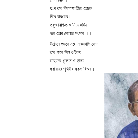
দুঃখ তার বিষমাখা তীরে তোকে
বিঁধে বারংবার।
তবুও নিশ্চিত জানি,একদিন
হবে তোর সোনার সংসার ।।
উঠোনে পড়বে এসে একফালি রোদ
তার পাশে শিশু গুটিকয়
তাহাদের ধুলোমাখা হাতে-
ধরা দেবে পৃথিবীর সকল বিস্ময়।