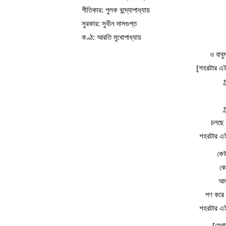
গীতিকার: পুলক বন্দ্যোপাধ্যায়
সুরকার: সুধীন দাসগুপ্ত
কণ্ঠ: আরতি মুখোপাধ্যায়
ও বাব
[শহরটার এই
চলছে 
শহরটার এ
কেউ
কে
আব
পণ করে 
শহরটার এ
[হেথা