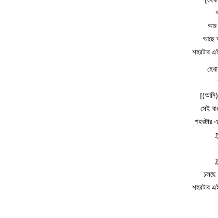
আর শ
আছে হ
শহরটার এ
হেথা
[(আমি)
সেই বা
শহরটার এ
চলছে 
শহরটার এ