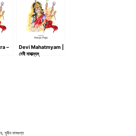
ra –
Devi Mahatmyam |
দেবী মাহাত্ম্যম্
ায়
,
সুধীন দাসগুপ্ত