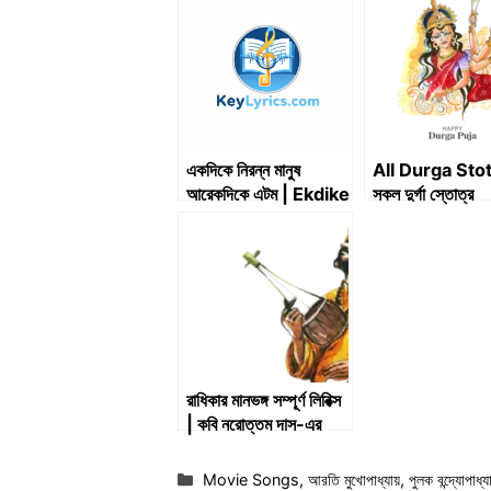
একদিকে নিরন্ন মানুষ
All Durga Stot
আরেকদিকে এটম | Ekdike
সকল দুর্গা স্তোত্র
Niranna Manush
Arekdike Atom |
Key Lyrics
রাধিকার মানভঙ্গ সম্পূর্ণ লিরিক্স
| কবি নরোত্তম দাস-এর
পদাবলী
Categories
Movie Songs
,
আরতি মুখোপাধ্যায়
,
পুলক বন্দ্যোপাধ্য