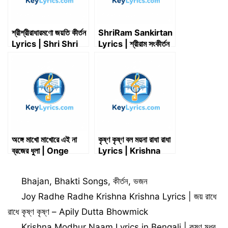
শ্রীশ্রীরাধারমণো জয়তি কীর্তন
ShriRam Sankirtan
Lyrics | Shri Shri
Lyrics | শ্রীরাম সংকীর্তন
RadhaRamana
(১০৮ নাম)
Jayati Kirtan
Lyrics (রামদাস বাবাজী)
অঙ্গে মাখো মাখোরে এই না
কৃষ্ণ কৃষ্ণ বল ময়না রাধা রাধা
ব্রজের ধুলা | Onge
Lyrics | Krishna
Makho Makhore Ei
Krishna Bol Moyna
Na Brojer Dhula |
Radha Radha
Categories
Bhajan
,
Bhakti Songs
,
কীর্তন
,
ভজন
Key Lyrics
Lyrics
Joy Radhe Radhe Krishna Krishna Lyrics | জয় রাধে
রাধে কৃষ্ণ কৃষ্ণ – Apily Dutta Bhowmick
Krishna Modhur Naam Lyrics in Bengali | কৃষ্ণ মধুর