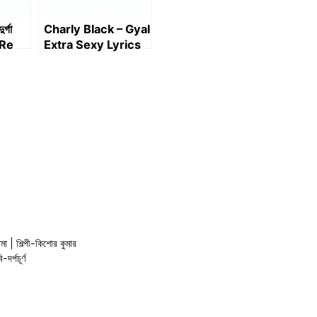
র্গা
Charly Black – Gyal
 Re
Extra Sexy Lyrics
গা
rga
| শিল্পী-কিশোর কুমার
্পচূর্ণ