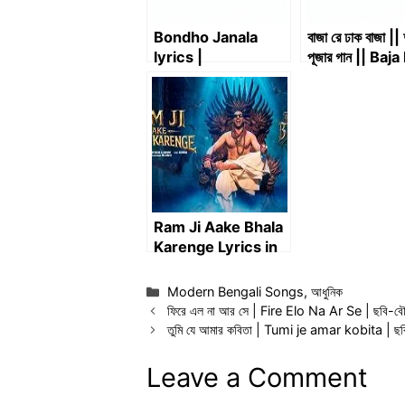
Bondho Janala
বাজা রে ঢাক বাজা || দু
lyrics |
পূজার গান || Baja
Shironamhin | বন্ধ
Dhak Baja || দুর্
জানালা – শিরোনামহীন
পুজোর গান || Du
Puja Song
Ram Ji Aake Bhala
Karenge Lyrics in
Bengali & Hindi | রাম
জি আকে ভালা করেঙ্গে
Categories
Modern Bengali Songs
,
আধুনিক
ফিরে এল না আর সে | Fire Elo Na Ar Se | ছবি-বৌমা 
তুমি যে আমার কবিতা | Tumi je amar kobita | ছবি-দর
Leave a Comment