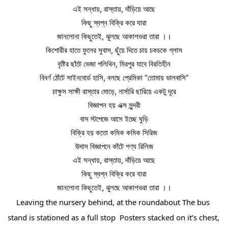
এই সন্ধায়, রাস্তায়, দাঁড়িয়ে আছে
কিছু স্বপ্ন বিক্রি করে যারা
জানলোনা কিছুতেই, ঝুলছে আকাশভরা তারা ।।
কিশোরীর হাতে ফুলের সুবাস, ছুঁয়ে দিতে চায় চকচকে গ্লাস
বৃষ্টির ছাঁটে ভেজা পলিথিন, মিরপুর যাবে বিরতিহীন
বিবর্ণ ঠোঁটে সাইনবোর্ড হাসি, বলছে প্রেমিকা “তোমায় ভালবাসি”
চাক্ষুস সাক্ষী রাস্তার মোড়ে, নার্সারি ছারিয়ে একটু দূরে
বিজ্ঞাপন হয় এক্স সুন্দরী
বাস স্টপেজে আসে ইচ্ছে ঘুড়ি
বিক্রি হয় কতো কমিক কমিক সিরিজ
উদাস বিজ্ঞাপনে কাঁটে পণ্য রিলিজ
এই সন্ধায়, রাস্তায়, দাঁড়িয়ে আছে
কিছু স্বপ্ন বিক্রি করে যারা
জানলোনা কিছুতেই, ঝুলছে আকাশভরা তারা ।।
Leaving the nursery behind, at the roundabout The bus 
stand is stationed as a full stop  Posters stacked on it’s chest, 