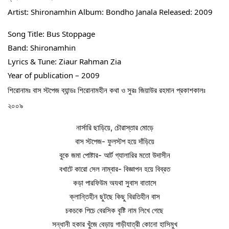
Artist: Shironamhin Album: Bondho Janala Released: 2009
Song Title: Bus Stoppage 
Band: Shironamhin
Lyrics & Tune: Ziaur Rahman Zia
Year of publication – 2009
শিরোনামঃ বাস স্টপেজ ব্যান্ডঃ শিরোনামহীন কথা ও সুরঃ জিয়াউর রহমান প্রকাশকালঃ 
২০০৯
নার্সারি ছাড়িয়ে, চৌরাস্তার মোড়ে
বাস স্টপেজ- ফুলস্টপ হয়ে দাঁড়িয়ে
বুকে জমা পোষ্টার- আর্ট গ্যালারির মতো উদাসীন
বখাটে কারো সেল নাম্বার- বিজ্ঞাপন হয়ে বিব্রত
কড়া পারফিউম অযথা সুবাস বাতাসে
ক্লান্তিহীন ছুটছে কিছু বিরতিহীন বাস
চকচকে পিচে বেরসিক বৃষ্টি নাম লিখে গেছে
সন্ধানী হকার খুঁজে বেড়ায় গাড়ীযাত্রী কোনো হাসিমুখ