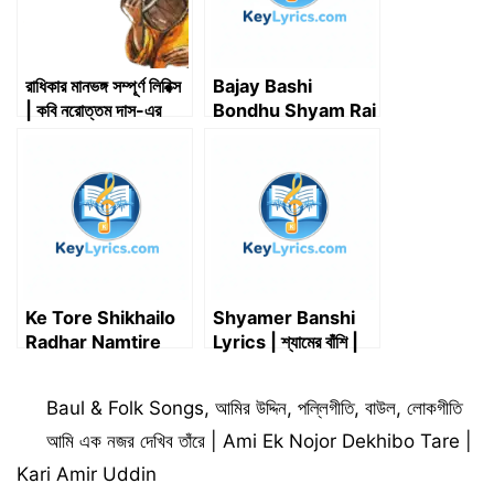
রাধিকার মানভঙ্গ সম্পূর্ণ লিরিক্স
Bajay Bashi
| কবি নরোত্তম দাস-এর
Bondhu Shyam Rai
পদাবলী
Lyrics | বাজায় বাঁশি বন্ধু
শ্যাম রাই – Salma
Ke Tore Shikhailo
Shyamer Banshi
Radhar Namtire
Lyrics | শ্যামের বাঁশি |
Shyamer Banshi
Dhamail | Tirtha
Lyrics | কে তোরে শিখাইল
Bhattacharjee
Categories
Baul & Folk Songs
,
আমির উদ্দিন
,
পল্লিগীতি
,
বাউল
,
লোকগীতি
রাধার নামটিরে
আমি এক নজর দেখিব তাঁরে | Ami Ek Nojor Dekhibo Tare |
Kari Amir Uddin