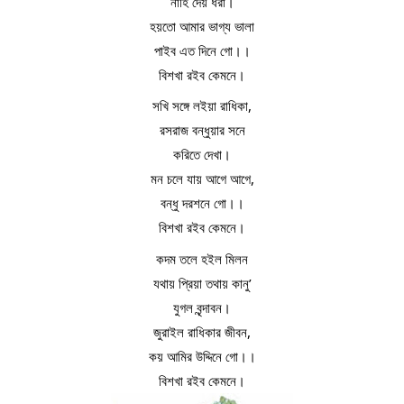
নাহি দেয় ধরা।
হয়তো আমার ভাগ্য ভালা
পাইব এত দিনে গো।।
বিশখা রইব কেমনে।
সখি সঙ্গে লইয়া রাধিকা,
রসরাজ বন্ধুয়ার সনে
করিতে দেখা।
মন চলে যায় আগে আগে,
বন্ধু দরশনে গো।।
বিশখা রইব কেমনে।
কদম তলে হইল মিলন
যথায় প্রিয়া তথায় কানু’
যুগল বৃন্দাবন।
জুরাইল রাধিকার জীবন,
কয় আমির উদ্দিনে গো।।
বিশখা রইব কেমনে।