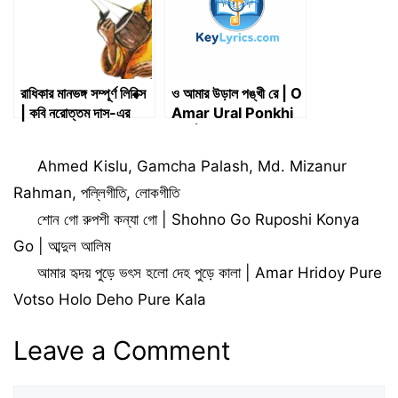
রাধিকার মানভঙ্গ সম্পূর্ণ লিরিক্স
ও আমার উড়াল পঙ্খী রে | O
| কবি নরোত্তম দাস-এর
Amar Ural Ponkhi
পদাবলী
Re | Song Lyrics
Categories
Ahmed Kislu
,
Gamcha Palash
,
Md. Mizanur
Rahman
,
পল্লিগীতি
,
লোকগীতি
শোন গো রুপশী কন্যা গো | Shohno Go Ruposhi Konya
Go | আব্দুল আলিম
আমার হৃদয় পুড়ে ভৎস হলো দেহ পুড়ে কালা | Amar Hridoy Pure
Votso Holo Deho Pure Kala
Leave a Comment
Comment