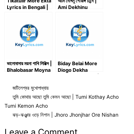
Tikatulir More Ekta
আমি দেখিনু গৌরাঙ্গ চান্দে |
Lyrics in Bengali |
Ami Dekhinu
টিকাটুলির মোড়ে একটা –
Gourango Chande
Matin Chowdhury
Lyrics | গৌর কীর্তন
ভালোবাসার ময়না পাখি লিরিক্স |
Biday Belai More
Bhalobasar Moyna
Diogo Dekha
Pakhi Lyrics
Lyrics in Bengali |
বিদায় বেলায় মোরে দিওগো
Categories
জটিলেশ্বর মুখোপাধ্যায়
দেখা লিরিক্স
তুমি কোথায় আছো তুমি কেমন আছো | Tumi Kothay Acho
Tumi Kemon Acho
ঝড়-ঝঞ্ঝার ওড়ে নিশান | Jhoro Jhonjhar Ore Nishan
Leave a Comment