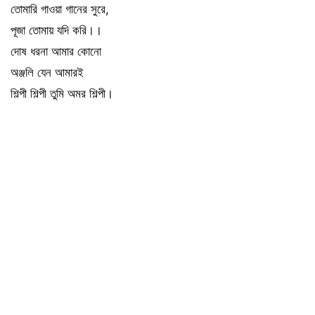
তোমারি গাওয়া গানের সুরে,
পূজা তোমায় যদি করি।।
দোষ ধরনা আমার কোনো
অঞ্জলি যেন আমারই
শিল্পী শিল্পী তুমি অমর শিল্পী।