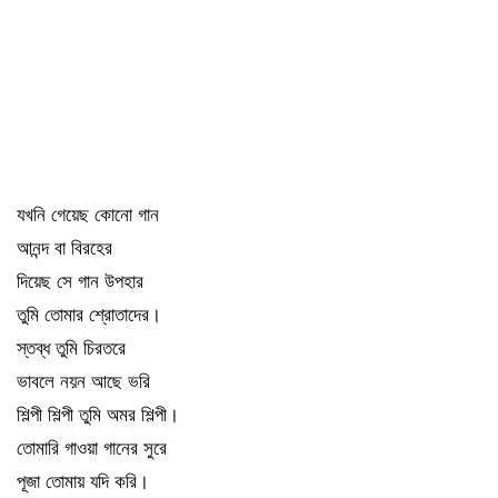
যখনি গেয়েছ কোনো গান
আনন্দ বা বিরহের
দিয়েছ সে গান উপহার
তুমি তোমার শ্রোতাদের।
স্তব্ধ তুমি চিরতরে
ভাবলে নয়ন আছে ভরি
শিল্পী শিল্পী তুমি অমর শিল্পী।
তোমারি গাওয়া গানের সুরে
পূজা তোমায় যদি করি।