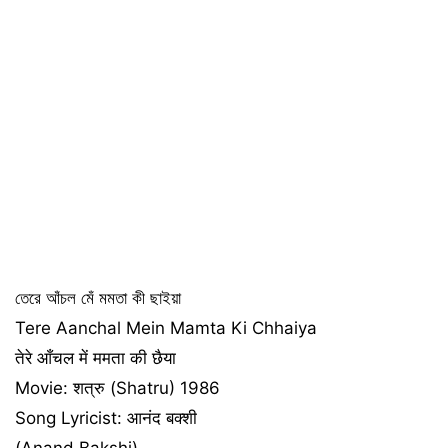
তেরে আঁচল মেঁ মমতা কী ছাইয়া
Tere Aanchal Mein Mamta Ki Chhaiya
तेरे आँचल में ममता की छैया
Movie: शत्रु (Shatru) 1986
Song Lyricist: आनंद बक्शी
(Anand Bakshi)