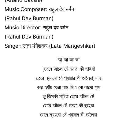
Music Composer: राहुल देव बर्मन
(Rahul Dev Burman)
Music Director: राहुल देव बर्मन
(Rahul Dev Burman)
Singer: लता मंगेशकर (Lata Mangeshkar)
আ আ আ আ
[তেরে আঁচল মেঁ মমতা কী ছাইয়া
তেরে ন্যয়নো মেঁ প্যায়ার কী তালৈয়া]- ২
কহা হ্যাঁয় তেরা নাম জিএ বো লাখো শাম
তু জিসকী মাইয়া তেরে আঁচল মেঁ
তেরে আঁচল মেঁ মমতা কী ছাইয়া
তেরে ন্যয়নো মেঁ প্যায়ার কী তালৈয়া