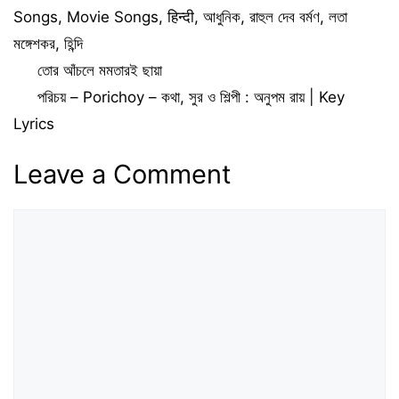
Songs
,
Movie Songs
,
हिन्दी
,
আধুনিক
,
রাহুল দেব বর্মণ
,
লতা
মঙ্গেশকর
,
হিন্দি
তোর আঁচলে মমতারই ছায়া
পরিচয় – Porichoy – কথা, সুর ও শিল্পী : অনুপম রায় | Key
Lyrics
Leave a Comment
Comment