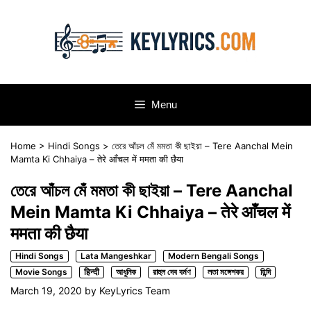
Skip
to
content
Menu
Home
>
Hindi Songs
>
তেরে আঁচল মেঁ মমতা কী ছাইয়া – Tere Aanchal Mein
Mamta Ki Chhaiya – तेरे आँचल में ममता की छैया
তেরে আঁচল মেঁ মমতা কী ছাইয়া – Tere Aanchal
Mein Mamta Ki Chhaiya – तेरे आँचल में
ममता की छैया
Hindi Songs
Lata Mangeshkar
Modern Bengali Songs
Movie Songs
हिन्दी
আধুনিক
রাহুল দেব বর্মণ
লতা মঙ্গেশকর
হিন্দি
March 19, 2020
by
KeyLyrics Team