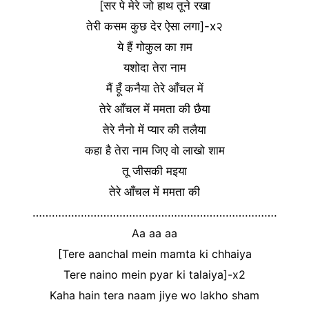
[सर पे मेरे जो हाथ तूने रखा
तेरी कसम कुछ देर ऐसा लगा]-x२
ये हैं गोकुल का ग़म
यशोदा तेरा नाम
मैं हूँ कनैया तेरे आँचल में
तेरे आँचल में ममता की छैया
तेरे नैनो में प्यार की तलैया
कहा है तेरा नाम जिए वो लाखो शाम
तू जीसकी मइया
तेरे आँचल में ममता की
………………………………………………………………….
Aa aa aa
[Tere aanchal mein mamta ki chhaiya
Tere naino mein pyar ki talaiya]-x2
Kaha hain tera naam jiye wo lakho sham