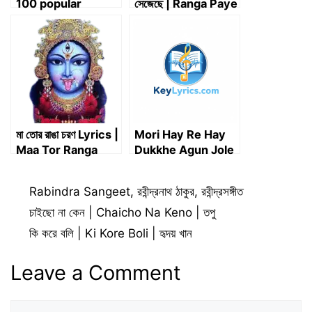
100 popular
সেজেছে | Ranga Paye
rhymes and
Ranga Jaba Kemon
poems
Sejeche | Key
Lyrics
মা তোর রাঙা চরণ Lyrics |
Mori Hay Re Hay
Maa Tor Ranga
Dukkhe Agun Jole
Charan Lyrics
Lyrics | মরি হায়রে হায়
দুঃখে আগুন জ্বলে
Categories
Rabindra Sangeet
,
রবীন্দ্রনাথ ঠাকুর
,
রবীন্দ্রসঙ্গীত
চাইছো না কেন | Chaicho Na Keno | তপু
কি করে বলি | Ki Kore Boli | হৃদয় খান
Leave a Comment
Comment