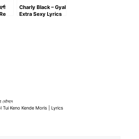
র্গা
Charly Black – Gyal
 Re
Extra Sexy Lyrics
গা
rga
শা ভোঁসলে
gol Tui Keno Kende Moris | Lyrics