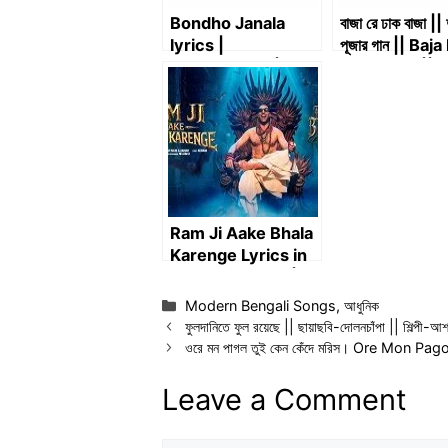
Bondho Janala
বাজা রে ঢাক বাজা || দু
lyrics |
পূজার গান || Baja
Shironamhin | বন্ধ
Dhak Baja || দুর্
জানালা – শিরোনামহীন
পুজোর গান || Du
Puja Song
Ram Ji Aake Bhala
Karenge Lyrics in
Bengali & Hindi | রাম
জি আকে ভালা করেঙ্গে
Categories
Modern Bengali Songs
,
আধুনিক
ফুলদানিতে ফুল রয়েছে || ছায়াছবি-দোলনচাঁপা || শিল্পী-আ
ওরে মন পাগল তুই কেন কেঁদে মরিস। Ore Mon Pa
Leave a Comment