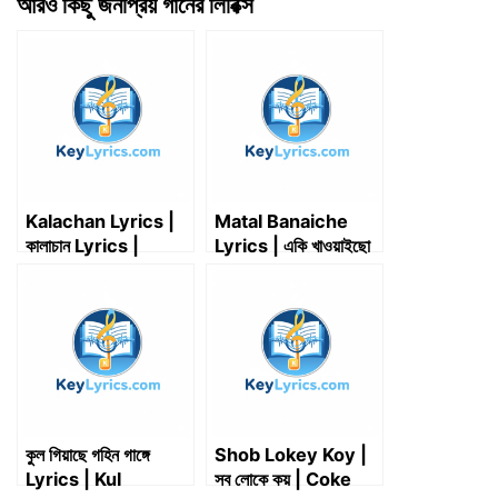
আরও কিছু জনপ্রিয় গানের লিরিক্স
w
e
k
i
d
t
e
i
b
e
l
i
s
g
t
o
d
t
A
r
t
o
I
p
a
e
k
n
p
m
r
)
Kalachan Lyrics |
Matal Banaiche
কালাচান Lyrics |
Lyrics | একি খাওয়াইছো
Tosiba | FA Pritom
আমায় Lyrics | মাতাল
বানাইছে Lyrics
কুল গিয়াছে গহিন গাঙ্গে
Shob Lokey Koy |
Lyrics | Kul
সব লোকে কয় | Coke