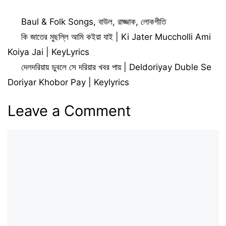
Giyache Gohin
Studio Bangla |
Gange Lyrics
Kaniz Khandaker
Categories
Baul & Folk Songs
,
বাউল
,
রাজ্জাক
,
লোকগীতি
Mitu X
Murshidabadi
কি জাতের মুছল্লি আমি কইয়া যাই | Ki Jater Muccholli Ami
Koiya Jai | KeyLyrics
দেলদরিয়ায় ডুবলে সে দরিয়ার খবর পায় | Deldoriyay Duble Se
Doriyar Khobor Pay | Keylyrics
Leave a Comment
Comment