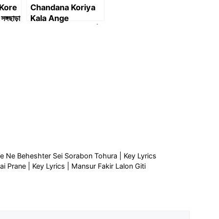
Kore
Chandana Koriya
্গছাড়া
Kala Ange
Mekhechi Lyrcis |
চন্দন করিয়া কালা অঙ্গে মেখেছি
লিরিক্স
y, Kheye Ne Beheshter Sei Sorabon Tohura | Key Lyrics
a Nai Prane | Key Lyrics | Mansur Fakir Lalon Giti