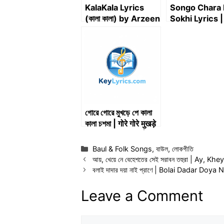
KalaKala Lyrics
Songo Chara 
(কালা কালা) by Arzeen
Sokhi Lyrics | সঙ
– Mystical Joyride
করে সখি লিরিক্স
গোরে গোরে মুখড়ে পে কালা
কালা চশমা | गोरे गोरे मुखड़े
पे काला काला चश्मा |
Gore gore mukhde
Categories
Baul & Folk Songs
,
বাউল
,
লোকগীতি
pe Kala kala
আয়, খেয়ে নে বেহেশতের সেই সরাবন তহুরা | A
chasma | Key
বলাই দাদার দয়া নাই প্রাণে | Bolai Dadar Doy
Lyrics
Leave a Comment
Comment