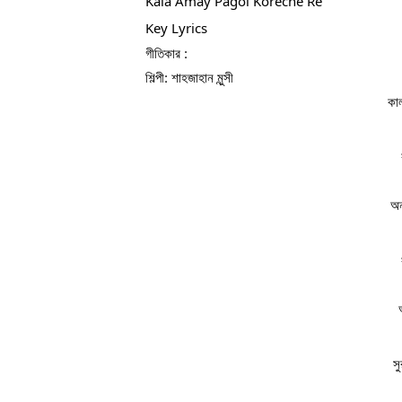
Kala Amay Pagol Koreche Re
Key Lyrics
গীতিকার :
শিল্পী: শাহজাহান মুন্সী
কা
অন
সু