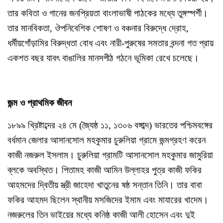
তার কবিতা ও গানের জনপ্রিয়তা বাংলাভাষী পাঠকের মধ্যে তুঙ্গস্পর্শী।
তার মানবিকতা, ঔপনিবেশিক শোষণ ও বঞ্চনার বিরুদ্ধে দ্রোহ,
ধর্মীয়গোঁড়ামির বিরুদ্ধতা বোধ এবং নারী-পুরুষের সমতার বন্দনা গত প্রায়
একশত বছর যাবৎ বাঙালির মানসপীঠ গঠনে ভূমিকা রেখে চলেছে।
জন্ম ও প্রাথমিক জীবন
১৮৯৯ খ্রিষ্টাব্দের ২৪ মে (জ্যৈষ্ঠ ১১, ১৩০৬ বঙ্গাব্দ) ভারতের পশ্চিমবঙ্গের
বর্ধমান জেলার আসানসোল মহকুমার চুরুলিয়া গ্রামে জন্মগ্রহণ করেন
কাজী নজরুল ইসলাম। চুরুলিয়া গ্রামটি আসানসোল মহকুমার জামুরিয়া
ব্লকে অবস্থিত। পিতামহ কাজী আমিন উল্লাহর পুত্র কাজী ফকির
আহমদের দ্বিতীয় স্ত্রী জাহেদা খাতুনের ষষ্ঠ সন্তান তিনি। তার বাবা
ফকির আহমদ ছিলেন স্থানীয় মসজিদের ইমাম এবং মাযারের খাদেম।
নজরুলের তিন ভাইয়ের মধ্যে কনিষ্ঠ কাজী আলী হোসেন এবং দুই