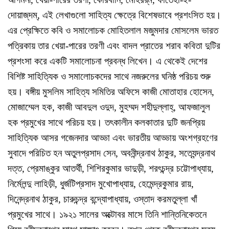
দোয়াজ্‌দম্‌, এই লেখাগুলো সাহিত্য ক্ষেত্রে বিশেষভাবে প্রশংসিত হয়।
এর প্রেক্ষিতে কবি ও সমালোচক মোহিতলাল মজুমদার মোসলেম ভারত
পত্রিকায় তার খেয়া-পারের তরণী এবং বাদল প্রাতের শরাব কবিতা দুটির
প্রশংসা করে একটি সমালোচনা প্রবন্ধ লিখেন। এ থেকেই দেশের
বিশিষ্ট সাহিত্যিক ও সমালোচকদের সাথে নজরুলের ঘনিষ্ঠ পরিচয় শুরু
হয়। বঙ্গীয় মুসলিম সাহিত্য সমিতির অফিসে কাজী মোতাহার হোসেন,
মোজাম্মেল হক, কাজী আবদুল ওদুদ, মুহম্মদ শহীদুল্লাহ্‌, আফজালুল
হক প্রমুখের সাথে পরিচয় হয়। তৎকালীন কলকাতার দুটি জনপ্রিয়
সাহিত্যিক আসর গজেনদার আড্ডা এবং ভারতীয় আড্ডায় অংশগ্রহণের
সুবাদে পরিচিত হন অতুলপ্রসাদ সেন, অবনীন্দ্রনাথ ঠাকুর, সত্যেন্দ্রনাথ
দত্ত, প্রেমাঙ্কুর আতর্থী, শিশিরকুমার ভাদুড়ী, শরৎচন্দ্র চট্টোপাধ্যায়,
নির্মেলন্দু লাহিড়ী, ধুর্জটিপ্রসাদ মুখোপাধ্যায়, হেমেন্দ্রকুমার রায়,
দিনেন্দ্রনাথ ঠাকুর, চারুচন্দ্র বন্দ্যোপাধ্যায়, ওস্তাদ করমতুল্লা খাঁ
প্রমুখের সাথে। ১৯২১ সালের অক্টোবর মাসে তিনি শান্তিনিকেতনে