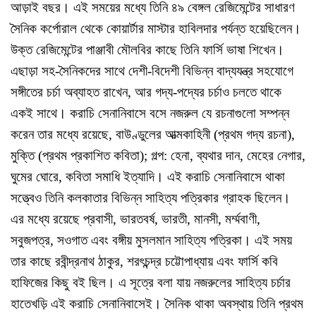
আড়াই বছর। এই সময়ের মধ্যে তিনি ৪৯ বেঙ্গল রেজিমেন্টের সাধারণ
সৈনিক কর্পোরাল থেকে কোয়ার্টার মাস্টার হাবিলদার পর্যন্ত হয়েছিলেন।
উক্ত রেজিমেন্টের পাঞ্জাবী মৌলবির কাছে তিনি ফার্সি ভাষা শিখেন।
এছাড়া সহ-সৈনিকদের সাথে দেশী-বিদেশী বিভিন্ন বাদ্যযন্ত্র সহযোগে
সঙ্গীতের চর্চা অব্যাহত রাখেন, আর গদ্য-পদ্যের চর্চাও চলতে থাকে
একই সাথে। করাচি সেনানিবাসে বসে নজরুল যে রচনাগুলো সম্পন্ন
করেন তার মধ্যে রয়েছে, বাউণ্ডুলের আত্মকাহিনী (প্রথম গদ্য রচনা),
মুক্তি (প্রথম প্রকাশিত কবিতা); গল্প: হেনা, ব্যথার দান, মেহের নেগার,
ঘুমের ঘোরে, কবিতা সমাধি ইত্যাদি। এই করাচি সেনানিবাসে থাকা
সত্ত্বেও তিনি কলকাতার বিভিন্ন সাহিত্য পত্রিকার গ্রাহক ছিলেন।
এর মধ্যে রয়েছে প্রবাসী, ভারতবর্ষ, ভারতী, মানসী, মর্ম্মবাণী,
সবুজপত্র, সওগাত এবং বঙ্গীয় মুসলমান সাহিত্য পত্রিকা। এই সময়
তার কাছে রবীন্দ্রনাথ ঠাকুর, শরৎচন্দ্র চট্টোপাধ্যায় এবং ফার্সি কবি
হাফিজের কিছু বই ছিল। এ সূত্রে বলা যায় নজরুলের সাহিত্য চর্চার
হাতেখড়ি এই করাচি সেনানিবাসেই। সৈনিক থাকা অবস্থায় তিনি প্রথম