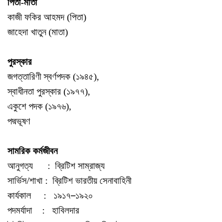
পিতা-মাতা
কাজী ফকির আহমদ (পিতা)
জাহেদা খাতুন (মাতা)
পুরস্কার
জগত্তারিণী স্বর্ণপদক (১৯৪৫),
স্বাধীনতা পুরস্কার (১৯৭৭),
একুশে পদক (১৯৭৬),
পদ্মভূষণ
সামরিক কর্মজীবন
আনুগত্য : ব্রিটিশ সাম্রাজ্য
সার্ভিস/শাখা : ব্রিটিশ ভারতীয় সেনাবাহিনী
–
কার্যকাল : ১৯১৭
১৯২০
পদমর্যাদা : হাবিলদার