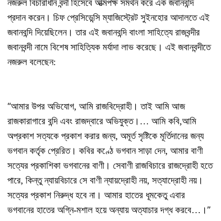
নজরুল বিচারাধীন বন্দী হিসেবে আত্মপক্ষ সমর্থন করে এক জবানবন্দি
প্রদান করেন। চিফ প্রেসিডেন্সি ম্যাজিস্ট্রেট সুইনহোর আদালতে এই
জবানবন্দি দিয়েছিলেন। তার এই জবানবন্দি বাংলা সাহিত্যে রাজবন্দীর
জবানবন্দী নামে বিশেষ সাহিত্যিক মর্যাদা লাভ করেছে। এই জবানবন্দীতে
নজরুল বলেছেন:
“
আমার উপর অভিযোগ, আমি রাজবিদ্রোহী। তাই আমি আজ
রাজকারাগারে বন্দি এবং রাজদ্বারে অভিযুক্ত।… আমি কবি,আমি
অপ্রকাশ সত্যকে প্রকাশ করার জন্য, অমূর্ত সৃষ্টিকে মূর্তিদানের জন্য
ভগবান কর্তৃক প্রেরিত। কবির কণ্ঠে ভগবান সাড়া দেন, আমার বাণী
সত্যের প্রকাশিকা ভগবানের বাণী। সেবাণী রাজবিচারে রাজদ্রোহী হতে
পারে, কিন্তু ন্যায়বিচারে সে বাণী ন্যায়দ্রোহী নয়, সত্যাদ্রোহী নয়।
সত্যের প্রকাশ নিরুদ্ধ হবে না। আমার হাতের ধূমকেতু এবার
”
ভগবানের হাতের অগ্নি-মশাল হয়ে অন্যায় অত্যাচার দগ্ধ করবে…।