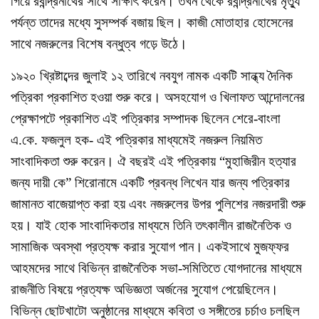
গিয়ে রবীন্দ্রনাথের সাথে সাক্ষাৎ করেন। তখন থেকে রবীন্দ্রনাথের মৃত্যু
পর্যন্ত তাদের মধ্যে সুসম্পর্ক বজায় ছিল। কাজী মোতাহার হোসেনের
সাথে নজরুলের বিশেষ বন্ধুত্ব গড়ে উঠে।
১৯২০ খ্রিষ্টাব্দের জুলাই ১২ তারিখে নবযুগ নামক একটি সান্ধ্য দৈনিক
পত্রিকা প্রকাশিত হওয়া শুরু করে। অসহযোগ ও খিলাফত আন্দোলনের
প্রেক্ষাপটে প্রকাশিত এই পত্রিকার সম্পাদক ছিলেন শেরে-বাংলা
এ.কে. ফজলুল হক- এই পত্রিকার মাধ্যমেই নজরুল নিয়মিত
সাংবাদিকতা শুরু করেন। ঐ বছরই এই পত্রিকায় “মুহাজিরীন হত্যার
জন্য দায়ী কে” শিরোনামে একটি প্রবন্ধ লিখেন যার জন্য পত্রিকার
জামানত বাজেয়াপ্ত করা হয় এবং নজরুলের উপর পুলিশের নজরদারী শুরু
হয়। যাই হোক সাংবাদিকতার মাধ্যমে তিনি তৎকালীন রাজনৈতিক ও
সামাজিক অবস্থা প্রত্যক্ষ করার সুযোগ পান। একইসাথে মুজফ্‌ফর
আহমদের সাথে বিভিন্ন রাজনৈতিক সভা-সমিতিতে যোগদানের মাধ্যমে
রাজনীতি বিষয়ে প্রত্যক্ষ অভিজ্ঞতা অর্জনের সুযোগ পেয়েছিলেন।
বিভিন্ন ছোটখাটো অনুষ্ঠানের মাধ্যমে কবিতা ও সঙ্গীতের চর্চাও চলছিল