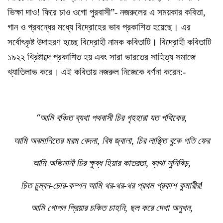
ভিক্ষা দাও! ফিরে চাও ওগো পুরবাসী”- নজরুলের এ সময়কার কবিতা,
গান ও প্রবন্ধের মধ্যে বিদ্রোহের ভাব প্রকাশিত হয়েছে। এর
সর্বোৎকৃষ্ট উদাহরণ হচ্ছে বিদ্রোহী নামক কবিতাটি। বিদ্রোহী কবিতাটি
১৯২২ খ্রিষ্টাব্দে প্রকাশিত হয় এবং সারা ভারতের সাহিত্য সমাজে
খ্যাতিলাভ করে। এই কবিতায় নজরুল নিজেকে বর্ণনা করেন:-
“
আমি বঞ্চিত ব্যথা পথবাসী চির গৃহহারা যত পথিকের,
আমি অবমানিতের মরম বেদনা, বিষ জ্বালা, চির লাঞ্ছিত বুকে গতি ফের
আমি অভিমানী চির ক্ষুব্ধ হিয়ার কাতরতা, ব্যথা সুনিবিড়,
চিত চুম্বন-চোর-কম্পন আমি থর-থর-থর প্রথম প্রকাশ কুমারীর!
আমি গোপন প্রিয়ার চকিত চাহনি, ছল করে দেখা অনুখন,