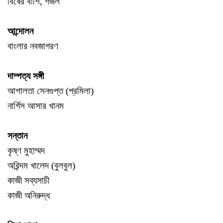
বিষের বাঁশি, গজল
আন্দোলন
বাংলার নবজাগরণ
দাম্পত্য সঙ্গী
আশালতা সেনগুপ্ত (প্রমিলা)
নার্গিস আসার খানম
সন্তান
কৃষ্ণ মুহাম্মদ
অরিন্দম খালেদ (বুলবুল)
কাজী সব্যসাচী
কাজী অনিরুদ্ধ