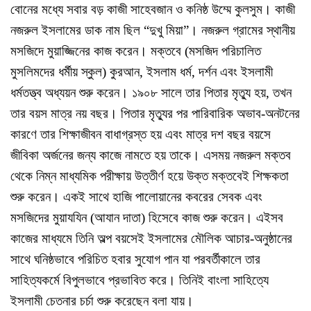
বোনের মধ্যে সবার বড় কাজী সাহেবজান ও কনিষ্ঠ উম্মে কুলসুম। কাজী
নজরুল ইসলামের ডাক নাম ছিল “দুখু মিয়া”। নজরুল গ্রামের স্থানীয়
মসজিদে মুয়াজ্জিনের কাজ করেন। মক্তবে (মসজিদ পরিচালিত
মুসলিমদের ধর্মীয় স্কুল) কুরআন, ইসলাম ধর্ম, দর্শন এবং ইসলামী
ধর্মতত্ত্ব অধ্যয়ন শুরু করেন। ১৯০৮ সালে তার পিতার মৃত্যু হয়, তখন
তার বয়স মাত্র নয় বছর। পিতার মৃত্যুর পর পারিবারিক অভাব-অনটনের
কারণে তার শিক্ষাজীবন বাধাগ্রস্ত হয় এবং মাত্র দশ বছর বয়সে
জীবিকা অর্জনের জন্য কাজে নামতে হয় তাকে। এসময় নজরুল মক্তব
থেকে নিম্ন মাধ্যমিক পরীক্ষায় উত্তীর্ণ হয়ে উক্ত মক্তবেই শিক্ষকতা
শুরু করেন। একই সাথে হাজি পালোয়ানের কবরের সেবক এবং
মসজিদের মুয়াযযিন (আযান দাতা) হিসেবে কাজ শুরু করেন। এইসব
কাজের মাধ্যমে তিনি অল্প বয়সেই ইসলামের মৌলিক আচার-অনুষ্ঠানের
সাথে ঘনিষ্ঠভাবে পরিচিত হবার সুযোগ পান যা পরবর্তীকালে তার
সাহিত্যকর্মে বিপুলভাবে প্রভাবিত করে। তিনিই বাংলা সাহিত্যে
ইসলামী চেতনার চর্চা শুরু করেছেন বলা যায়।