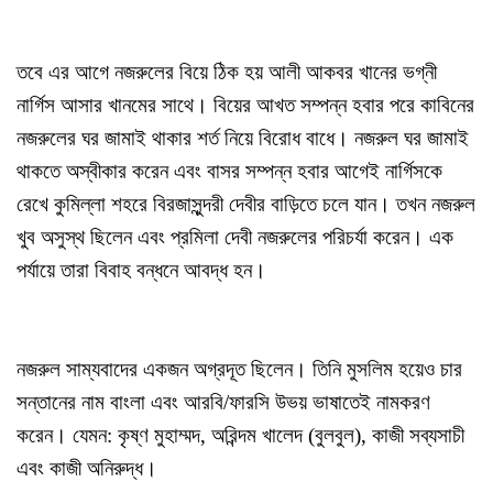
তবে এর আগে নজরুলের বিয়ে ঠিক হয় আলী আকবর খানের ভগ্নী
নার্গিস আসার খানমের সাথে। বিয়ের আখত সম্পন্ন হবার পরে কাবিনের
নজরুলের ঘর জামাই থাকার শর্ত নিয়ে বিরোধ বাধে। নজরুল ঘর জামাই
থাকতে অস্বীকার করেন এবং বাসর সম্পন্ন হবার আগেই নার্গিসকে
রেখে কুমিল্লা শহরে বিরজাসুন্দরী দেবীর বাড়িতে চলে যান। তখন নজরুল
খুব অসুস্থ ছিলেন এবং প্রমিলা দেবী নজরুলের পরিচর্যা করেন। এক
পর্যায়ে তারা বিবাহ বন্ধনে আবদ্ধ হন।
নজরুল সাম্যবাদের একজন অগ্রদূত ছিলেন। তিনি মুসলিম হয়েও চার
সন্তানের নাম বাংলা এবং আরবি/ফারসি উভয় ভাষাতেই নামকরণ
করেন। যেমন: কৃষ্ণ মুহাম্মদ, অরিন্দম খালেদ (বুলবুল), কাজী সব্যসাচী
এবং কাজী অনিরুদ্ধ।