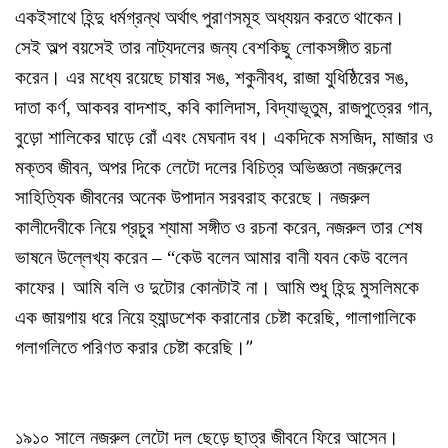
একইসাথে হিন্দু ধর্মগ্রন্থ অর্থাৎ পুরাণসমূহ অধ্যয়ন করতে থাকেন।
সেই অল্প বয়সেই তার নাট্যদলের জন্য বেশকিছু লোকসঙ্গীত রচনা
করেন। এর মধ্যে রয়েছে চাষার সঙ, শকুনীবধ, রাজা যুধিষ্ঠিরের সঙ,
দাতা কর্ণ, আকবর বাদশাহ, কবি কালিদাস, বিদ্যাভূতুম, রাজপুত্রের গান,
বুড়ো শালিকের ঘাড়ে রোঁ এবং মেঘনাদ বধ। একদিকে মসজিদ, মাজার ও
মক্তব জীবন, অপর দিকে লেটো দলের বিচিত্র অভিজ্ঞতা নজরুলের
সাহিত্যিক জীবনের অনেক উপাদান সরবরাহ করেছে। নজরুল
কালীদেবীকে নিয়ে প্রচুর শ্যামা সঙ্গীত ও রচনা করেন, নজরুল তার শেষ
ভাষনে উল্লেখ্য করেন – “কেউ বলেন আমার বানী যবন কেউ বলেন
কাফের। আমি বলি ও দুটোর কোনটাই না। আমি শুধু হিন্দু মুসলিমকে
এক জায়গায় ধরে নিয়ে হ্যান্ডশেক করানোর চেষ্টা করেছি, গালাগালিকে
”
গলাগলিতে পরিণত করার চেষ্টা করেছি।
১৯১০ সালে নজরুল লেটো দল ছেড়ে ছাত্র জীবনে ফিরে আসেন।