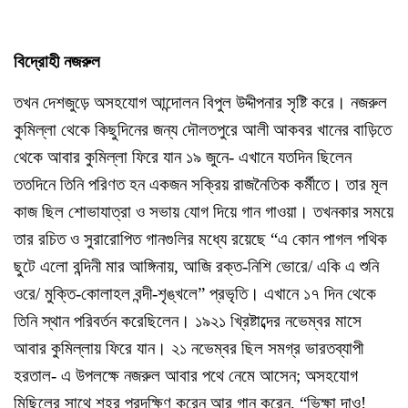
বিদ্রোহী নজরুল
তখন দেশজুড়ে অসহযোগ আন্দোলন বিপুল উদ্দীপনার সৃষ্টি করে। নজরুল
কুমিল্লা থেকে কিছুদিনের জন্য দৌলতপুরে আলী আকবর খানের বাড়িতে
থেকে আবার কুমিল্লা ফিরে যান ১৯ জুনে- এখানে যতদিন ছিলেন
ততদিনে তিনি পরিণত হন একজন সক্রিয় রাজনৈতিক কর্মীতে। তার মূল
কাজ ছিল শোভাযাত্রা ও সভায় যোগ দিয়ে গান গাওয়া। তখনকার সময়ে
তার রচিত ও সুরারোপিত গানগুলির মধ্যে রয়েছে “এ কোন পাগল পথিক
ছুটে এলো বন্দিনী মার আঙ্গিনায়, আজি রক্ত-নিশি ভোরে/ একি এ শুনি
ওরে/ মুক্তি-কোলাহল বন্দী-শৃঙ্খলে” প্রভৃতি। এখানে ১৭ দিন থেকে
তিনি স্থান পরিবর্তন করেছিলেন। ১৯২১ খ্রিষ্টাব্দের নভেম্বর মাসে
আবার কুমিল্লায় ফিরে যান। ২১ নভেম্বর ছিল সমগ্র ভারতব্যাপী
হরতাল- এ উপলক্ষে নজরুল আবার পথে নেমে আসেন; অসহযোগ
মিছিলের সাথে শহর প্রদক্ষিণ করেন আর গান করেন, “ভিক্ষা দাও!