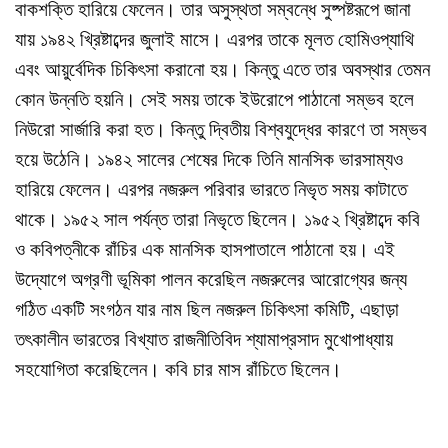
বাকশক্তি হারিয়ে ফেলেন। তার অসুস্থতা সম্বন্ধে সুষ্পষ্টরূপে জানা
যায় ১৯৪২ খ্রিষ্টাব্দের জুলাই মাসে। এরপর তাকে মূলত হোমিওপ্যাথি
এবং আয়ুর্বেদিক চিকিৎসা করানো হয়। কিন্তু এতে তার অবস্থার তেমন
কোন উন্নতি হয়নি। সেই সময় তাকে ইউরোপে পাঠানো সম্ভব হলে
নিউরো সার্জারি করা হত। কিন্তু দ্বিতীয় বিশ্বযুদ্ধের কারণে তা সম্ভব
হয়ে উঠেনি। ১৯৪২ সালের শেষের দিকে তিনি মানসিক ভারসাম্যও
হারিয়ে ফেলেন। এরপর নজরুল পরিবার ভারতে নিভৃত সময় কাটাতে
থাকে। ১৯৫২ সাল পর্যন্ত তারা নিভৃতে ছিলেন। ১৯৫২ খ্রিষ্টাব্দে কবি
ও কবিপত্নীকে রাঁচির এক মানসিক হাসপাতালে পাঠানো হয়। এই
উদ্যোগে অগ্রণী ভূমিকা পালন করেছিল নজরুলের আরোগ্যের জন্য
গঠিত একটি সংগঠন যার নাম ছিল নজরুল চিকিৎসা কমিটি, এছাড়া
তৎকালীন ভারতের বিখ্যাত রাজনীতিবিদ শ্যামাপ্রসাদ মুখোপাধ্যায়
সহযোগিতা করেছিলেন। কবি চার মাস রাঁচিতে ছিলেন।