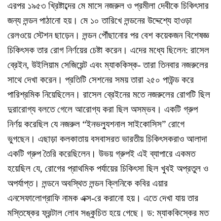
এরপর ১৯৫৩ খ্রিষ্টাব্দের মে মাসে নজরুল ও প্রমীলা দেবীকে চিকিৎসার
জন্য লন্ডন পাঠানো হয়। মে ১০ তারিখে লন্ডনের উদ্দেশ্যে হাওড়া
রেলওয়ে স্টেশন ছাড়েন। লন্ডন পৌঁছানোর পর বেশ কয়েকজন বিশেষজ্ঞ
চিকিৎসক তার রোগ নির্ণয়ের চেষ্টা করেন। এদের মধ্যে ছিলেন: রাসেল
ব্রেইন, উইলিয়াম সেজিয়েন্ট এবং ম্যাককিস্ক- তারা তিনবার নজরুলের
সাথে দেখা করেন। প্রতিটি সেশনের সময় তারা ২৫০ পাউন্ড করে
পারিশ্রমিক নিয়েছিলেন। রাসেল ব্রেইনের মতে নজরুলের রোগটি ছিল
দুরারোগ্য বলতে গেলে আরোগ্য করা ছিল অসম্ভব। একটি গ্রুপ
নির্ণয় করেছিল যে নজরুল “ইনভল্যুশনাল সাইকোসিস” রোগে
ভুগছেন। এছাড়া কলকাতায় বসবাসরত ভারতীয় চিকিৎসকরাও আলাদা
একটি গ্রুপ তৈরি করেছিলেন। উভয় গ্রুপই এই ব্যাপারে একমত
হয়েছিল যে, রোগের প্রাথমিক পর্যায়ের চিকিৎসা ছিল খুবই অপ্রতুল ও
অপর্যাপ্ত। লন্ডনে অবস্থিত লন্ডন ক্লিনিকে কবির এয়ার
এনসেফালোগ্রাফি নামক এক্স-রে করানো হয়। এতে দেখা যায় তার
মস্তিষ্কের ফ্রন্টাল লোব সঙ্কুচিত হয়ে গেছে। ড: ম্যাককিস্কের মত