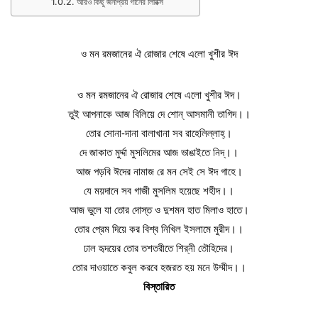
আরও কিছু জনপ্রিয় গানের লিরিক্স
ও মন রমজানের ঐ রোজার শেষে এলো খুশীর ঈদ
ও মন রমজানের ঐ রোজার শেষে এলো খুশীর ঈদ।
তুই আপনাকে আজ বিলিয়ে দে শোন্‌ আসমানী তাগিদ।।
তোর সোনা-দানা বালাখানা সব রাহেলিল্লাহ্‌।
দে জাকাত মুর্দ্দা মুসলিমের আজ ভাঙাইতে নিদ্‌।।
আজ পড়বি ঈদের নামাজ রে মন সেই সে ঈদ গাহে।
যে ময়দানে সব গাজী মুসলিম হয়েছে শহীদ।।
আজ ভুলে যা তোর দোস্ত ও দুশমন হাত মিলাও হাতে।
তোর প্রেম দিয়ে কর বিশ্ব নিখিল ইসলামে মুরীদ।।
ঢাল হৃদয়ের তোর তশতরীতে শির্‌নী তৌহিদের।
তোর দাওয়াতে কবুল করবে হজরত হয় মনে উম্মীদ।।
বিস্তারিত