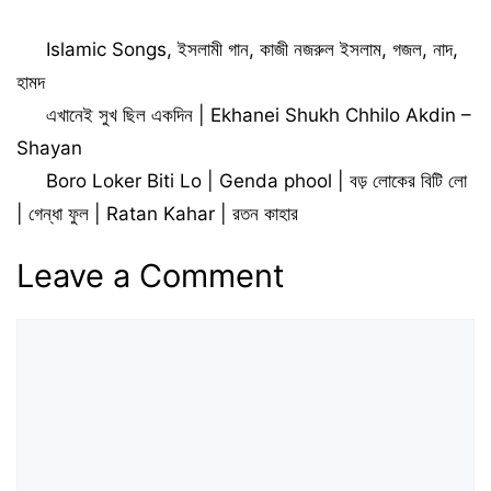
এলো খুশির বরাত লিরিক্স –
এলো লিরিক্স
Holy Tune
Categories
Islamic Songs
,
ইসলামী গান
,
কাজী নজরুল ইসলাম
,
গজল
,
নাদ
,
হামদ
এখানেই সুখ ছিল একদিন | Ekhanei Shukh Chhilo Akdin –
Shayan
Boro Loker Biti Lo | Genda phool | বড় লোকের বিটি লো
| গেন্ধা ফুল | Ratan Kahar | রতন কাহার
Leave a Comment
Comment