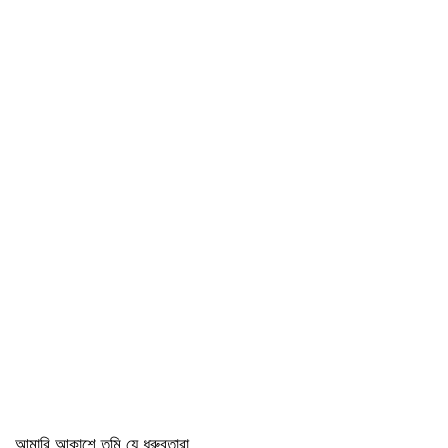
আমারি আকাশে তুমি যে ধ্রুবতারা,