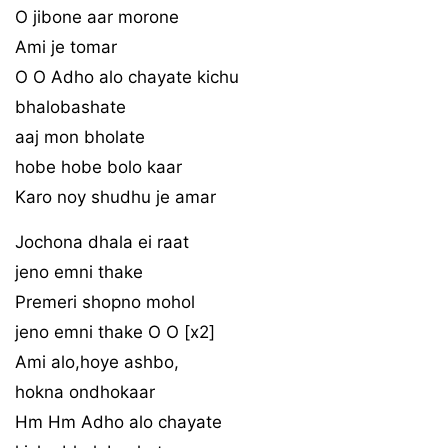
O jibone aar morone
Ami je tomar
O O Adho alo chayate kichu
bhalobashate
aaj mon bholate
hobe hobe bolo kaar
Karo noy shudhu je amar
Jochona dhala ei raat
jeno emni thake
Premeri shopno mohol
jeno emni thake O O [x2]
Ami alo,hoye ashbo,
hokna ondhokaar
Hm Hm Adho alo chayate