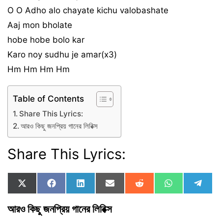
O O Adho alo chayate kichu valobashate
Aaj mon bholate
hobe hobe bolo kar
Karo noy sudhu je amar(x3)
Hm Hm Hm Hm
Table of Contents
Share This Lyrics:
আরও কিছু জনপ্রিয় গানের লিরিক্স
Share This Lyrics:
Share
Share
Share
Share
Share
Share
Shar
X
F
L
E
R
W
T
on
on
on
on
on
on
on
(
a
i
m
e
h
e
T
c
n
a
d
a
l
আরও কিছু জনপ্রিয় গানের লিরিক্স
w
e
k
i
d
t
e