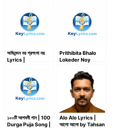
i
b
e
l
i
s
g
t
o
d
t
A
r
t
o
I
p
a
e
k
n
p
m
r
)
অভিনন্দন নয় প্রশংসা নয়
Prithibita Bhalo
Lyrics |
Lokeder Noy
Abhinandan Noy
Lyrics (পৃথিবীটা ভালো
Prosongsa Noy
লোকেদের নয়) –
Lyrics | মান্না দে
Hooligaanism |
Anirban
Bhattacharya
১০০টি আগমনী গান | 100
Alo Alo Lyrics |
Durga Puja Song |
আলো আলো by Tahsan
All Agamani Song
Khan