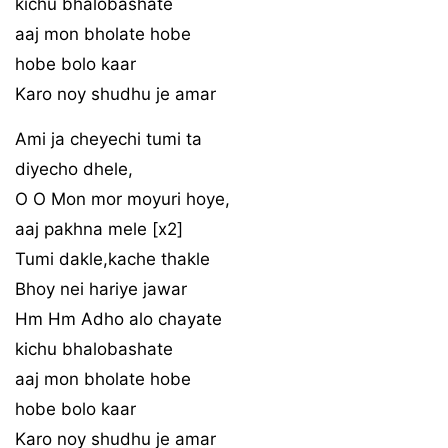
kichu bhalobashate
aaj mon bholate hobe
hobe bolo kaar
Karo noy shudhu je amar
Ami ja cheyechi tumi ta
diyecho dhele,
O O Mon mor moyuri hoye,
aaj pakhna mele [x2]
Tumi dakle,kache thakle
Bhoy nei hariye jawar
Hm Hm Adho alo chayate
kichu bhalobashate
aaj mon bholate hobe
hobe bolo kaar
Karo noy shudhu je amar