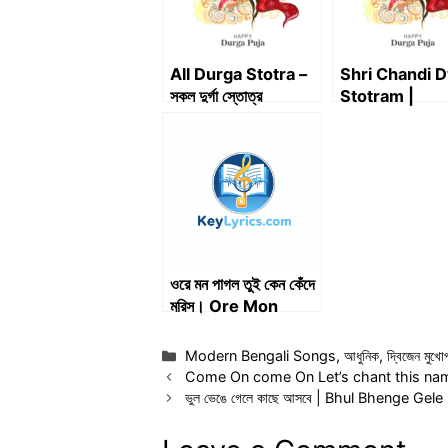
All Durga Stotra –
Shri Chandi 
সকল দুর্গা স্তোত্র
Stotram |
শ্রীচণ্ডীধ্বজস্তোত্রম
ওরে মন পাগল তুই কেন কেঁদে
মরিস। Ore Mon
Pagol Tui Keno
Kende Moris |
Categories
Modern Bengali Songs
,
আধুনিক
,
দ্বিজেন মুখোপ
Lyrics
Come On come On Let’s chant this nam
ভুল ভেঙে গেলে কাছে আসবে | Bhul Bhenge Gele Kach