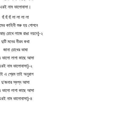
এরই নাম ভালোবাসা।
হুঁ হুঁ হুঁ লা লা লা লা
েমের কাহিনী শুরু হয় গোপনে
ি আড় চোখে লাজে রাঙা নয়নে]-২
দুটি মনের নীরব কথা
জানা চোখের ভাষা
এ ভালো লাগা কাছে আসা
এরই নাম ভালোবাসা]-২
াই এ প্রেম তাই অনুরাগ
দু’জনার স্বপ্ন আসা
এ ভালো লাগা কাছে আসা
এরই নাম ভালোবাসা]-৪