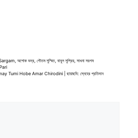
yrics
Hai Pyar Ka
Sargam
,
অশোক ভদ্র
,
গৌতম সুস্মিত
,
বাবুল সুপ্রিয়
,
সাধনা সরগম
Pari
 Amay Tumi Hobe Amar Chirodini | ছায়াছবি: স্নেহের প্রতিদান