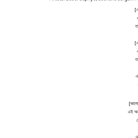
[
ত
[
ত
এ
[ভালো
এই অন
এ