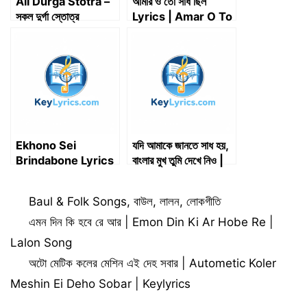
All Durga Stotra –
আমার ও তো সাধ ছিল
সকল দুর্গা স্তোত্র
Lyrics | Amar O To
Sadh Chhilo Lyrics
Ekhono Sei
যদি আমাকে জানতে সাধ হয়,
Brindabone Lyrics
বাংলার মুখ তুমি দেখে নিও |
| এখনও সেই বৃন্দাবনে বাঁশি
Jodi Amake Jante
বাজেরে
Sadh Hoy, Banglar
Categories
Baul & Folk Songs
,
বাউল
,
লালন
,
লোকগীতি
Mukh Tumi Dekhe
Nio | Key Lyrics
এমন দিন কি হবে রে আর | Emon Din Ki Ar Hobe Re |
Lalon Song
অটো মেটিক কলের মেশিন এই দেহ সবার | Autometic Koler
Meshin Ei Deho Sobar | Keylyrics