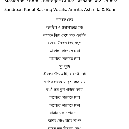
Mastering: Shomi Chatterjee Guitar: Rishabh Roy Drums: 
Sandipan Parial Backing Vocals: Amrita, Ashmita & Boni
আমাকে কেউ
বলেছিল এ মহাসাগরের ঢেউ
আমাকে নিয়ে ভেসে যাবে একদিন
যেখানে সৈকত কিছু মসৃণ
আলোতে আলোতে ঢাকা
আলোতে আলোতে ঢাকা
মুখ বুজে
কীভাবে বেঁচে আছি, ধারণাই নেই
কখনও ভোররাতে ঘুম ভেঙে যায়
কণ্ঠ ভরে বুঝি গাইছে সবাই
আলোতে আলোতে ঢাকা
আলোতে আলোতে ঢাকা
আমার বুকে সূর্যের বাসা
আমার চোখে বাঁচার তাগিদ
আমার মনে হিমালয় আশা