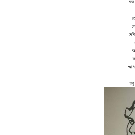
মনে
তো
চম
দেখ
আ
ত
আমি
তবু