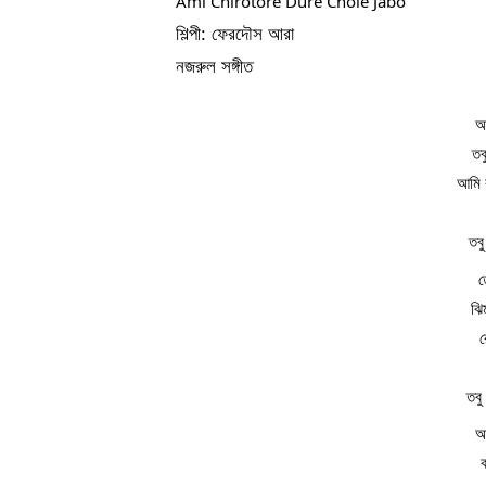
Ami Chirotore Dure Chole Jabo
শিল্পী: ফেরদৌস আরা
নজরুল সঙ্গীত
আ
তব
আমি 
তব
ত
ঝি
তবু
আ