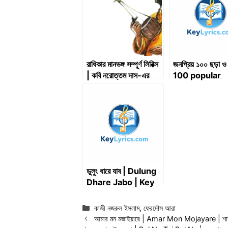
রাধিকার মানভঙ্গ সম্পূর্ণ লিরিক্স
জনপ্রিয় ১০০ ছড়া ও 
| কবি নরোত্তম দাস-এর
100 popular
পদাবলী
rhymes and
poems
ডুলুং ধারে যাব | Dulung
Dhare Jabo | Key
Lyrics
Categories
কাজী নজরুল ইসলাম
,
ফেরদৌস আরা
আমার মন মজাইয়ারে | Amar Mon Mojayare | শাহ 