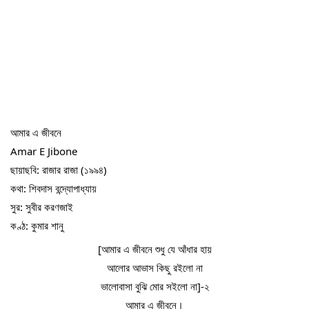
আমার এ জীবনে
Amar E Jibone
ছায়াছবি: রাজার রাজা (১৯৯৪)
কথা: শিবদাস বন্দ্যোপাধ্যায়
সুর: সুবীর করণজাই
কণ্ঠ: কুমার শানু
[আমার এ জীবনে শুধু যে আঁধার হায়
আলোর আভাস কিছু রইলো না
ভালোবাসা বুঝি মোর সইলো না]-২
আমার এ জীবনে।