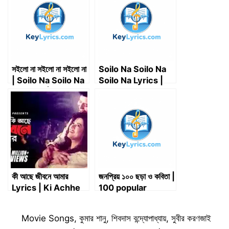
e
k
n
p
m
r
)
সইলো না সইলো না সইলো না
Soilo Na Soilo Na
| Soilo Na Soilo Na
Soilo Na Lyrics |
Soilo Na | Deewani
সইলো না সইলো না সইলো না
Deewani Deewani
Main To Sanam
কী আছে জীবনে আমার
জনপ্রিয় ১০০ ছড়া ও কবিতা |
Lyrics | Ki Achhe
100 popular
Jibone Aamar
rhymes and
Lyrics
poems
Categories
Movie Songs
,
কুমার শানু
,
শিবদাস বন্দ্যোপাধ্যায়
,
সুবীর করণজাই