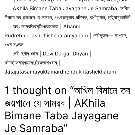
Bhadra Mahalaya
Tags
Lyrics
AKhila Bimane Taba Jayagane Je Samraba
,
অখিল
বিমানে তব জয়গানে যে সামরব
,
পঙ্কজকুমার মল্লিক
,
বাণীকুমার
,
মহিষাসুরমর্দিনী
অহং রুদ্রেভির্বসুভিশ্চরাম্যহম্‌ | Ahanm
Rudrebhirbasubhishcharamyaham | দেবীসূক্ত— ঋগ্বেদ,
১০ম মণ্ডল
দেবী দুর্গার ধ্যান | Devi Durgar Dhyan |
জটাজূটসমাযুক্তামর্ধেন্দুকৃতশেখরাম্‌ |
Jatajutasamayuktamardhendukritashekharam
1 thought on “অখিল বিমানে তব
জয়গানে যে সামরব | AKhila
Bimane Taba Jayagane
Je Samraba”