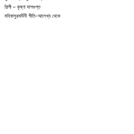
শিল্পী – কৃষ্ণা দাশগুপ্ত
মহিষাসুরমর্দিনী গীতি-আলেখ্য থেকে