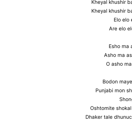
Kheyal khushir b
Kheyal khushir b
Elo elo
Are elo e
Esho ma 
Asho ma as
O asho ma
Bodon mayer
Punjabi mon sh
Shong
Oshtomite shokal
Dhaker tale dhunuc