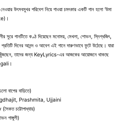
রে নেওয়ার উৎসবমুখর পরিবেশ নিয়ে গাওয়া চমৎকার একটি গান হলো ‘উমা
te)।
ুলীর সুরে গানটিতে কণ্ঠ দিয়েছেন মনোময়, মেখলা, শোভন, স্নিগ্ধজিৎ,
পূজার প্রতিটি দিনের আনন্দ ও আবেগ এই গানে দারুণভাবে ফুটে উঠেছে। যারা
লিরিক্স খুঁজছেন, তাদের জন্য KeyLyrics-এর আজকের আয়োজনে থাকছে
gali।
 বাপের বাড়িতে)
hajit, Prashmita, Ujjaini
কত চট্টোপাধ্যায়)
গাঙ্গুলী)