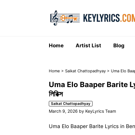
Skip
to
content
Home
Artist List
Blog
Home
>
Saikat Chattopadhyay
>
Uma Elo Baaper
Uma Elo Baaper Barite Lyric
লিরিক্স
Saikat Chattopadhyay
March 9, 2026
by
KeyLyrics Team
Uma Elo Baaper Barite Lyrics in Bengali 