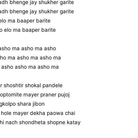
adh bhenge jay shukher garite
adh bhenge jay shukher garite
 elo ma baaper barite
lo elo ma baaper barite
asho ma asho ma asho
ho ma asho ma asho ma
 asho asho ma asho ma
 shoshtir shokal pandele
optomite mayer praner pujoj
kolpo shara jibon
 hole mayer dekha paowa chai
hi nach shondheta shopne katay