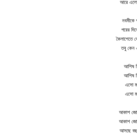
আরে এলো 
নবমীকে 
পরের দিন
কৈলাশেতে ক
তবু কেন এ
আশিষ দি
আশিষ দি
এসো মা
এসো মা
আকাশ জোড়
আকাশ জোড়
আসছে বছর