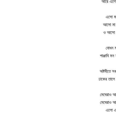
আরে এলো 
এসো ম
আসো মা
ও আসো 
বোধন মা
পাঞ্জাবি মন
অষ্টমীতে সক
ঢাকের তালে ধ
মেঘেরাও আ
মেঘেরাও আ
এলো এল