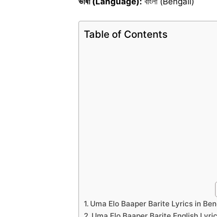
ভাষা (Language):
বাংলা (Bengali)
Table of Contents
Uma Elo Baaper Barite Lyrics in Ben
Uma Elo Baaper Barite English Lyri