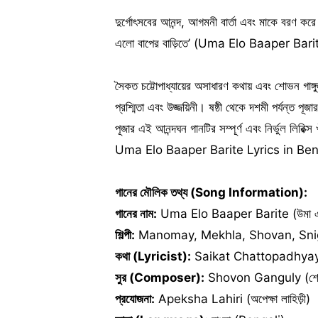
দুর্গোৎসবের আনন্দ, আগমনী বার্তা এবং মাকে বরণ ক
এলো বাপের বাড়িতে’ (Uma Elo Baaper Bari
সৈকত চট্টোপাধ্যায়ের অসাধারণ কথায় এবং শোভন গাঙ্গ
প্রশ্মিতা এবং উজ্জয়িনী। ষষ্ঠী থেকে দশমী পর্যন্ত 
পূজার এই আনন্দঘন গানটির সম্পূর্ণ এবং নির্ভুল 
Uma Elo Baaper Barite Lyrics in Ben
গানের মৌলিক তথ্য (Song Information):
গানের নাম:
Uma Elo Baaper Barite (উমা এলো
শিল্পী:
Manomay, Mekhla, Shovan, Snigd
কথা (Lyricist):
Saikat Chattopadhyay (সৈ
সুর (Composer):
Shovon Ganguly (শোভন 
প্রযোজনা:
Apeksha Lahiri (অপেক্ষা লাহিড়ী)