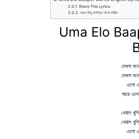
Share This Lyrics:
আরও কিছু জনপ্রিয় গানের লিরিক্স
Uma Elo Baap
B
মেঘলা মনে
মেঘলা মনে
এলো এল
আরে এলো 
খেয়াল খুশ
খেয়াল খুশ
এলো এল