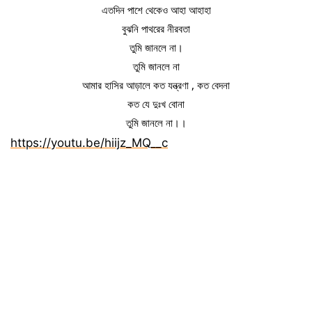
এতদিন পাশে থেকেও আহা আহাহা
বুঝনি পাথরের নীরবতা
তুমি জানলে না।
তুমি জানলে না
আমার হাসির আড়ালে কত যন্ত্রণা , কত বেদনা
কত যে দুঃখ বোনা
তুমি জানলে না।।
https://youtu.be/hiijz_MQ__c