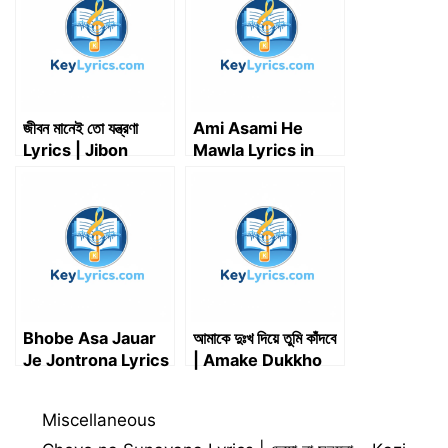
e
k
n
p
m
r
)
জীবন মানেই তো যন্ত্রণা
Ami Asami He
Lyrics | Jibon
Mawla Lyrics in
Manei To Jontrona
Bengali | আমি আসামি হে
Lyrics
মাওলা লিরিক্স
Bhobe Asa Jauar
আমাকে দুঃখ দিয়ে তুমি কাঁদবে
Je Jontrona Lyrics
| Amake Dukkho
| ভবে আসা যাওয়া যে যন্ত্রনা
Diye Tumi Kandbe
| রাধারমন দত্ত
| Lyrics
Categories
Miscellaneous