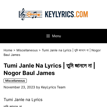
Skip
to
content
Menu
Home
>
Miscellaneous
>
Tumi Janle na Lyrics | তুমি জানলে না | Nogor
Baul James
Tumi Janle Na Lyrics | তুমি জানলে না |
Nogor Baul James
Miscellaneous
November 23, 2023
by
KeyLyrics Team
Tumi Janle na Lyrics
তুমি জানলে না