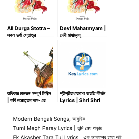
)
All Durga Stotra –
Devi Mahatmyam |
সকল দুর্গা স্তোত্র
দেবী মাহাত্ম্যম্
রাধিকার মানভঙ্গ সম্পূর্ণ লিরিক্স
শ্রীশ্রীরাধারমণো জয়তি কীর্তন
| কবি নরোত্তম দাস-এর
Lyrics | Shri Shri
পদাবলী
RadhaRamana
Jayati Kirtan
Categories
Modern Bengali Songs
,
আধুনিক
Lyrics (রামদাস বাবাজী)
Tumi Megh Paray Lyrics | তুমি মেঘ পাড়ায়
Ek Akasher Tara Tui Lyrics | এক আকাশের তারা তুই