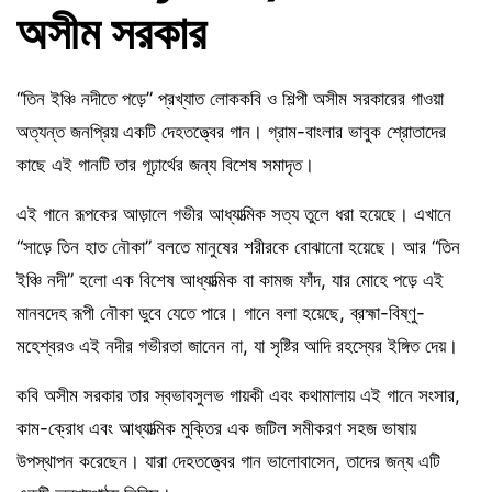
অসীম সরকার
“তিন ইঞ্চি নদীতে পড়ে” প্রখ্যাত লোককবি ও শিল্পী অসীম সরকারের গাওয়া
অত্যন্ত জনপ্রিয় একটি দেহতত্ত্বের গান। গ্রাম-বাংলার ভাবুক শ্রোতাদের
কাছে এই গানটি তার গূঢ়ার্থের জন্য বিশেষ সমাদৃত।
এই গানে রূপকের আড়ালে গভীর আধ্যাত্মিক সত্য তুলে ধরা হয়েছে। এখানে
“সাড়ে তিন হাত নৌকা” বলতে মানুষের শরীরকে বোঝানো হয়েছে। আর “তিন
ইঞ্চি নদী” হলো এক বিশেষ আধ্যাত্মিক বা কামজ ফাঁদ, যার মোহে পড়ে এই
মানবদেহ রূপী নৌকা ডুবে যেতে পারে। গানে বলা হয়েছে, ব্রহ্মা-বিষ্ণু-
মহেশ্বরও এই নদীর গভীরতা জানেন না, যা সৃষ্টির আদি রহস্যের ইঙ্গিত দেয়।
কবি অসীম সরকার তার স্বভাবসুলভ গায়কী এবং কথামালায় এই গানে সংসার,
কাম-ক্রোধ এবং আধ্যাত্মিক মুক্তির এক জটিল সমীকরণ সহজ ভাষায়
উপস্থাপন করেছেন। যারা দেহতত্ত্বের গান ভালোবাসেন, তাদের জন্য এটি