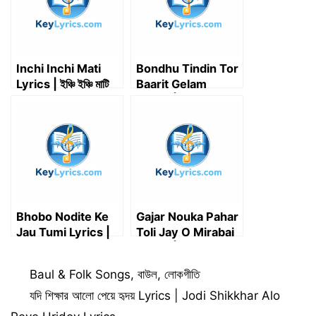
)
Inchi Inchi Mati
Bondhu Tindin Tor
Lyrics | ইঞ্চি ইঞ্চি মাটি
Baarit Gelam
Lyrics | বন্ধু তিন দিন
তোর বাড়িত গেলাম
Bhobo Nodite Ke
Gajar Nouka Pahar
Jau Tumi Lyrics |
Toli Jay O Mirabai
ভব নদীতে কে যাও তুমি
Lyrics | গাজার নৌকা
পাহাড়তলী যায় ও মীরাবাই |
Categories
Baul & Folk Songs
,
বাউল
,
লোকগীতি
Key Lyrics
যদি শিক্ষার আলো পেয়ে হৃদয় Lyrics | Jodi Shikkhar Alo