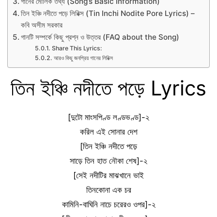
গানের মৌলিক তথ্য (Song’s Basic Information)
তিন ইঞ্চি নদীতে পড়ে লিরিক্স (Tin Inchi Nodite Pore Lyrics) –
কবি অসীম সরকার
গানটি সম্পর্কে কিছু প্রশ্ন ও উত্তর (FAQ about the Song)
Share This Lyrics:
আরও কিছু জনপ্রিয় গানের লিরিক্স
তিন ইঞ্চি নদীতে পড়ে Lyrics
[দুটো মাংসপিণ্ড লণ্ডভণ্ড]-২
করিল এই সোনার দেশ
[তিন ইঞ্চি নদীতে পড়ে
সাড়ে তিন হাত নৌকা শেষ]-২
[সেই নদীটির মাঝখানে ভাই
তিনকোনা এক চর
কামিনি-বাঘিনি নাচে চরেরও ওপর]-২