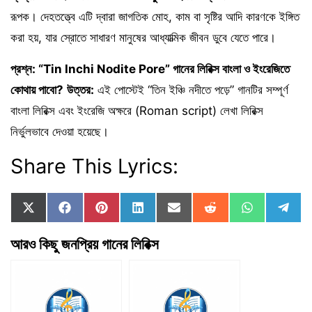
রূপক। দেহতত্ত্বে এটি দ্বারা জাগতিক মোহ, কাম বা সৃষ্টির আদি কারণকে ইঙ্গিত
করা হয়, যার স্রোতে সাধারণ মানুষের আধ্যাত্মিক জীবন ডুবে যেতে পারে।
প্রশ্ন: “Tin Inchi Nodite Pore” গানের লিরিক্স বাংলা ও ইংরেজিতে
কোথায় পাবো?
উত্তর:
এই পোস্টেই “তিন ইঞ্চি নদীতে পড়ে” গানটির সম্পূর্ণ
বাংলা লিরিক্স এবং ইংরেজি অক্ষরে (Roman script) লেখা লিরিক্স
নির্ভুলভাবে দেওয়া হয়েছে।
Share This Lyrics:
Share
Share
Share
Share
Share
Share
Share
Sha
X
F
P
L
E
R
W
T
on
on
on
on
on
on
on
on
(
a
i
i
m
e
h
e
T
c
n
n
a
d
a
l
আরও কিছু জনপ্রিয় গানের লিরিক্স
w
e
t
k
i
d
t
e
i
b
e
e
l
i
s
g
t
o
r
d
t
A
r
t
o
e
I
p
a
e
k
s
n
p
m
r
t