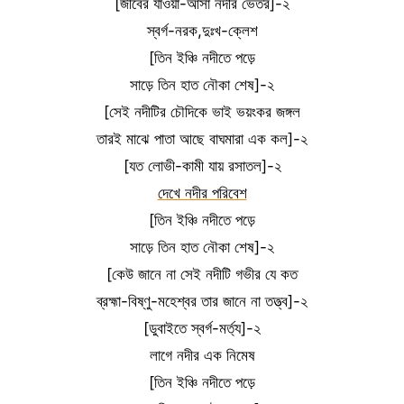
[জীবের যাওয়া-আসা নদীর ভেতর]-২
স্বর্গ-নরক,দুঃখ-ক্লেশ
[তিন ইঞ্চি নদীতে পড়ে
সাড়ে তিন হাত নৌকা শেষ]-২
[সেই নদীটির চৌদিকে ভাই ভয়ংকর জঙ্গল
তারই মাঝে পাতা আছে বাঘমারা এক কল]-২
[যত লোভী-কামী যায় রসাতল]-২
দেখে নদীর পরিবেশ
[তিন ইঞ্চি নদীতে পড়ে
সাড়ে তিন হাত নৌকা শেষ]-২
[কেউ জানে না সেই নদীটি গভীর যে কত
ব্রহ্মা-বিষ্ণু-মহেশ্বর তার জানে না তত্ত্ব]-২
[ডুবাইতে স্বর্গ-মর্ত্য]-২
লাগে নদীর এক নিমেষ
[তিন ইঞ্চি নদীতে পড়ে