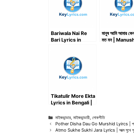
Bariwala Nai Re
মানুষ আমি আমার কেন
Bari Lyrics in
মত মন | Manus
Bengali | বাড়িওয়ালা
amar keno pa
নাইরে বাড়ি লিরিক্স
moto mon | L
Tikatulir More Ekta
Lyrics in Bengali |
টিকাটুলির মোড়ে একটা –
Matin Chowdhury
Categories
মাইজভান্ডার
,
মাইজভান্ডারী
,
লোকগীতি
Pother Disha Dau Go Murshid Lyircs | পথের দি
Atmo Sukhe Sukhi Jara Lyrics | আত্ম সুখে সুখ