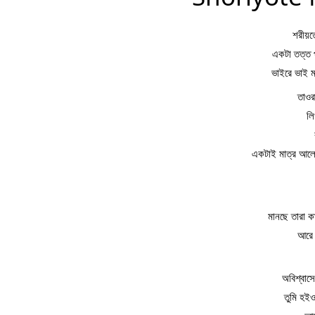
শরীয়ত
একটা তত্ত 
ভাইরে ভাই 
তাওর
লি
একটাই মাত্র আলে
মানছে তারা ক
আরে 
অবিশ্বাসে
তুমি হইও