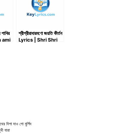
 পাখির
শ্রীশ্রীরাধারমণো জয়তি কীর্তন
h ami
Lyrics | Shri Shri
khir
RadhaRamana
yrics
Jayati Kirtan
Lyrics (রামদাস বাবাজী)
শা দাও গো মুর্শিদ
ী যারা