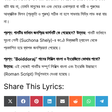
বাটা যায় না, তেমনি মানুষের মন এবং দেহের একাগ্রতা বা নারী ও পুরুষের
আধ্যাত্মিক মিলন (প্রকৃতি ও পুরুষ) সঠিক না হলে সাধনায় সিদ্ধি লাভ করা যায়
না।
প্রশ্ন: গানটির বর্তমান জনপ্রিয় ভার্সনটি কে গেয়েছেন?
উত্তর:
গানটি বর্তমানে
সূচনা শেলী (Suchona Shely)-র কণ্ঠে দিব্যজ্ঞানী চ্যানেল থেকে
প্রকাশিত হয়ে ব্যাপক জনপ্রিয়তা পেয়েছে।
প্রশ্ন: “Boiddoraj” গানের লিরিক্স বাংলা ও ইংরেজিতে কোথায় পাবো?
উত্তর:
এই পেজেই গানটির সম্পূর্ণ লিরিক্স বাংলা এবং ইংরেজি উচ্চারণে
(Roman Script) নির্ভুলভাবে দেওয়া হয়েছে।
Share This Lyrics:
Share
Share
Share
Share
Share
Share
Share
Sha
X
F
P
L
E
R
W
T
on
on
on
on
on
on
on
on
(
a
i
i
m
e
h
e
T
c
n
n
a
d
a
l