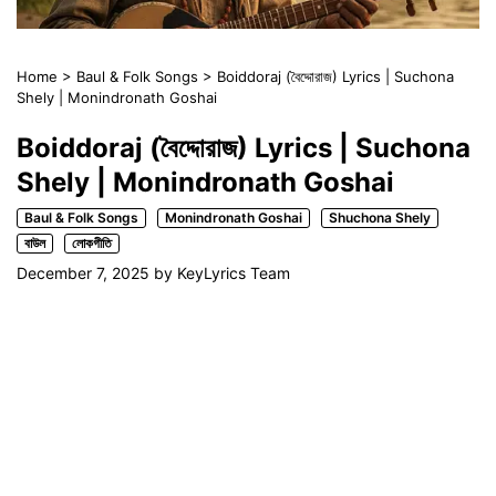
Home
>
Baul & Folk Songs
>
Boiddoraj (বৈদ্দোরাজ) Lyrics | Suchona
Shely | Monindronath Goshai
Boiddoraj (বৈদ্দোরাজ) Lyrics | Suchona
Shely | Monindronath Goshai
Baul & Folk Songs
Monindronath Goshai
Shuchona Shely
বাউল
লোকগীতি
December 7, 2025
by
KeyLyrics Team