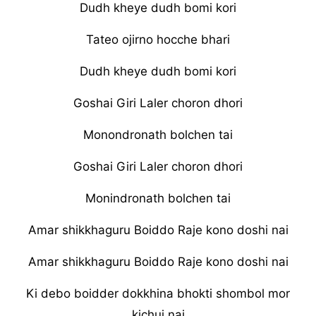
Dudh kheye dudh bomi kori
Tateo ojirno hocche bhari
Dudh kheye dudh bomi kori
Goshai Giri Laler choron dhori
Monondronath bolchen tai
Goshai Giri Laler choron dhori
Monindronath bolchen tai
Amar shikkhaguru Boiddo Raje kono doshi nai
Amar shikkhaguru Boiddo Raje kono doshi nai
Ki debo boidder dokkhina bhokti shombol mor
kichui nai