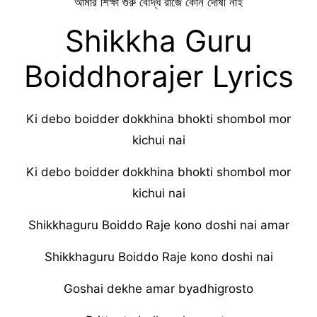
আমার শিক্ষা গুরু বৌদ্ধ রাজে কোন দোষী নাই
Shikkha Guru
Boiddhorajer Lyrics
Ki debo boidder dokkhina bhokti shombol mor
kichui nai
Ki debo boidder dokkhina bhokti shombol mor
kichui nai
Shikkhaguru Boiddo Raje kono doshi nai amar
Shikkhaguru Boiddo Raje kono doshi nai
Goshai dekhe amar byadhigrosto