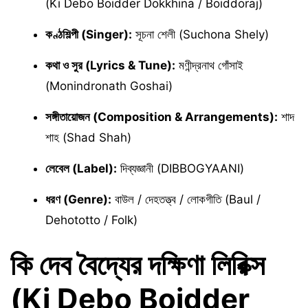
(Ki Debo Boidder Dokkhina / Boiddoraj)
কণ্ঠশিল্পী (Singer):
সূচনা শেলী (Suchona Shely)
কথা ও সুর (Lyrics & Tune):
মণীন্দ্রনাথ গোঁসাই
(Monindronath Goshai)
সঙ্গীতায়োজন (Composition & Arrangements):
শাদ
শাহ (Shad Shah)
লেবেল (Label):
দিব্যজ্ঞানী (DIBBOGYAANI)
ধরণ (Genre):
বাউল / দেহতত্ত্ব / লোকগীতি (Baul /
Dehototto / Folk)
কি দেব বৈদ্যের দক্ষিণা লিরিক্স
(Ki Debo Boidder