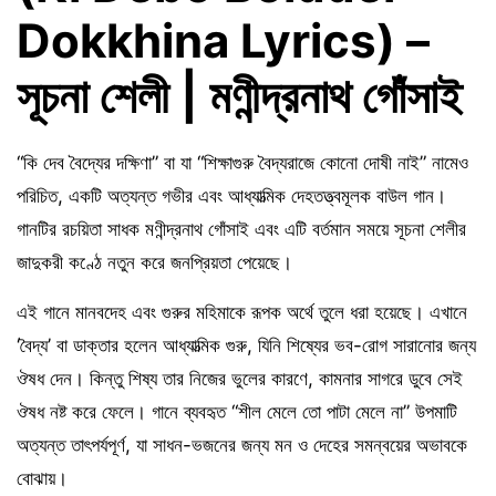
Dokkhina Lyrics) –
সূচনা শেলী | মণীন্দ্রনাথ গোঁসাই
“কি দেব বৈদ্যের দক্ষিণা” বা যা “শিক্ষাগুরু বৈদ্যরাজে কোনো দোষী নাই” নামেও
পরিচিত, একটি অত্যন্ত গভীর এবং আধ্যাত্মিক দেহতত্ত্বমূলক বাউল গান।
গানটির রচয়িতা সাধক মণীন্দ্রনাথ গোঁসাই এবং এটি বর্তমান সময়ে সূচনা শেলীর
জাদুকরী কণ্ঠে নতুন করে জনপ্রিয়তা পেয়েছে।
এই গানে মানবদেহ এবং গুরুর মহিমাকে রূপক অর্থে তুলে ধরা হয়েছে। এখানে
‘বৈদ্য’ বা ডাক্তার হলেন আধ্যাত্মিক গুরু, যিনি শিষ্যের ভব-রোগ সারানোর জন্য
ঔষধ দেন। কিন্তু শিষ্য তার নিজের ভুলের কারণে, কামনার সাগরে ডুবে সেই
ঔষধ নষ্ট করে ফেলে। গানে ব্যবহৃত “শীল মেলে তো পাটা মেলে না” উপমাটি
অত্যন্ত তাৎপর্যপূর্ণ, যা সাধন-ভজনের জন্য মন ও দেহের সমন্বয়ের অভাবকে
বোঝায়।