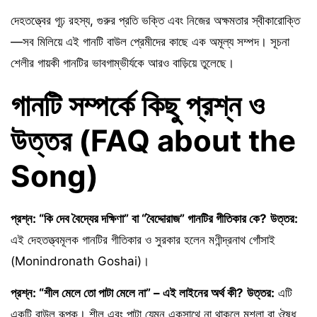
দেহতত্ত্বের গূঢ় রহস্য, গুরুর প্রতি ভক্তি এবং নিজের অক্ষমতার স্বীকারোক্তি
—সব মিলিয়ে এই গানটি বাউল প্রেমীদের কাছে এক অমূল্য সম্পদ। সূচনা
শেলীর গায়কী গানটির ভাবগাম্ভীর্যকে আরও বাড়িয়ে তুলেছে।
গানটি সম্পর্কে কিছু প্রশ্ন ও
উত্তর (FAQ about the
Song)
প্রশ্ন: “কি দেব বৈদ্যের দক্ষিণা” বা “বৈদ্দোরাজ” গানটির গীতিকার কে?
উত্তর:
এই দেহতত্ত্বমূলক গানটির গীতিকার ও সুরকার হলেন মণীন্দ্রনাথ গোঁসাই
(Monindronath Goshai)।
প্রশ্ন: “শীল মেলে তো পাটা মেলে না” – এই লাইনের অর্থ কী?
উত্তর:
এটি
একটি বাউল রূপক। শীল এবং পাটা যেমন একসাথে না থাকলে মশলা বা ঔষধ