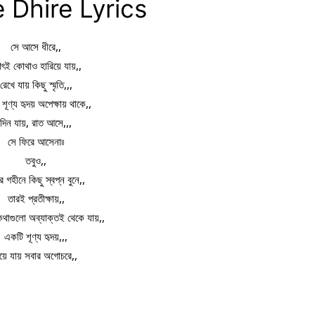
 Dhire Lyrics
সে আসে ধীরে,,
াৎই কোথাও হারিয়ে যায়,,
রেখে যায় কিছু স্মৃতি,,,
শূণ্য হৃদয় অপেক্ষায় থাকে,,
দিন যায়, রাত আসে,,,
সে ফিরে আসেনা৷৷
তবুও,,
র গহীনে কিছু স্বপ্ন বুনে,,
তারই প্রতীক্ষায়,,
 কথাগুলো অব্যাক্তই থেকে যায়,,
একটি শূণ্য হৃদয়,,,
য়ে যায় সবার অগোচরে,,