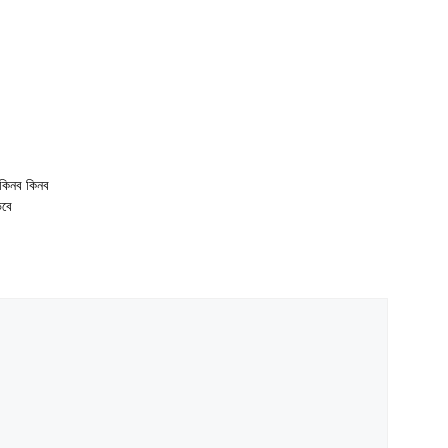
িনব কিনব
বে