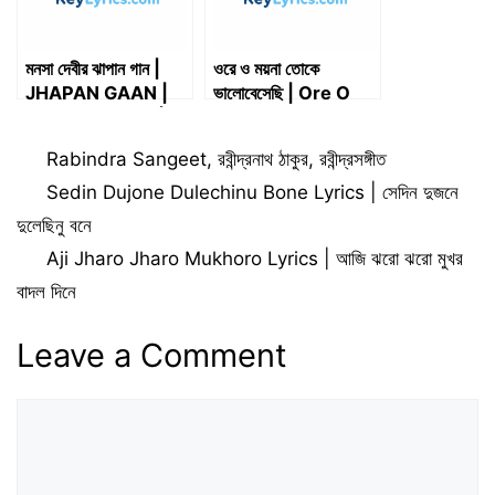
মনসা দেবীর ঝাপান গান |
ওরে ও ময়না তোকে
JHAPAN GAAN |
ভালোবেসেছি | Ore O
मनसा देवी की संगीता |
Moyna Toke
ମାନସା ଦେବୀ ସଂଗୀତ |
Bhalobesechi
Categories
Rabindra Sangeet
,
রবীন্দ্রনাথ ঠাকুর
,
রবীন্দ্রসঙ্গীত
Lyrics
Sedin Dujone Dulechinu Bone Lyrics | সেদিন দুজনে
দুলেছিনু বনে
Aji Jharo Jharo Mukhoro Lyrics | আজি ঝরো ঝরো মুখর
বাদল দিনে
Leave a Comment
Comment