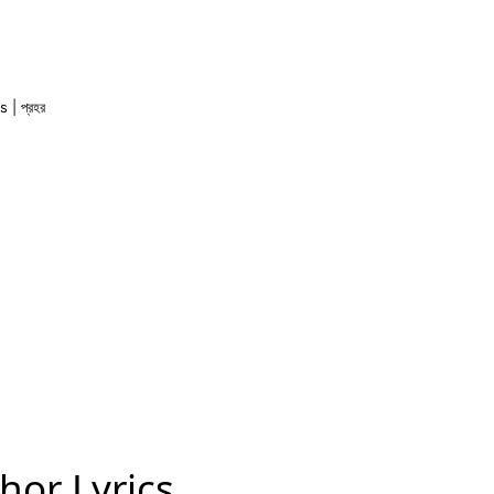
 | প্রহর
hor Lyrics