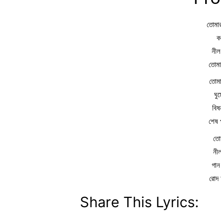
তোমার
ক
নীল
তোমা
তোমা
ঘু
বিষ
শেষ 
তোম
নী
গান
রোদ 
Share This Lyrics: