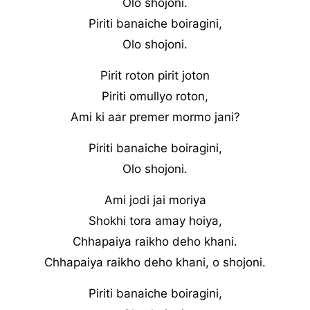
Olo shojoni.
Piriti banaiche boiragini,
Olo shojoni.
Pirit roton pirit joton
Piriti omullyo roton,
Ami ki aar premer mormo jani?
Piriti banaiche boiragini,
Olo shojoni.
Ami jodi jai moriya
Shokhi tora amay hoiya,
Chhapaiya raikho deho khani.
Chhapaiya raikho deho khani, o shojoni.
Piriti banaiche boiragini,