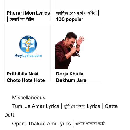
Pherari Mon Lyrics
জনপ্রিয় ১০০ ছড়া ও কবিতা |
| ফেরারি মন লিরিক্স
100 popular
rhymes and
poems
Prithibita Naki
Dorja Khuila
Choto Hote Hote
Dekhum Jare
Lyrics | পৃথিবীটা নাকি
Lyrics – দরজা খুইলা দেখুম
ছোট হতে হতে –
যারে লিরিক্স
Categories
Miscellaneous
Moheener
Ghoraguli
Tumi Je Amar Lyrics | তুমি যে আমার Lyrics | Getta
Dutt
Opare Thakbo Ami Lyrics | ওপারে থাকবো আমি