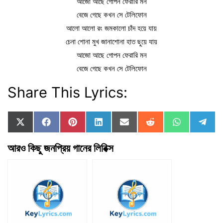
আজো আছে গোপন ফেরারি মন
বেজে গেছে কখন সে টেলিফোন
আলো আলো রং জমকালো চাঁদ হয়ে যায়
চেনা শোনা মুখ জানাশোনা হাত ছুয়ে যায়
আজো আছে গোপন ফেরারি মন
বেজে গেছে কখন সে টেলিফোন
Share This Lyrics:
Share
Share
Share
Share
Share
Share
Share
Sha
X
F
P
L
E
R
W
T
on
on
on
on
on
on
on
on
(
a
i
i
m
e
h
e
T
c
n
n
a
d
a
l
আরও কিছু জনপ্রিয় গানের লিরিক্স
w
e
t
k
i
d
t
e
i
b
e
e
l
i
s
g
t
o
r
d
t
A
r
t
o
e
I
p
a
e
k
s
n
p
m
r
t
)