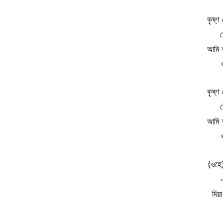
কৃষ্ণ
আমি ত 
কৃষ্ণ
আমি ত 
(ওহে)
দিয