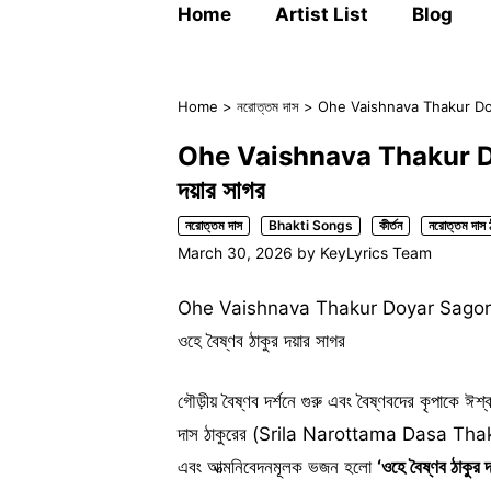
Home
Artist List
Blog
Home
>
নরোত্তম দাস
>
Ohe Vaishnava Thakur Doyar S
Ohe Vaishnava Thakur Doya
দয়ার সাগর
নরোত্তম দাস
Bhakti Songs
কীর্তন
নরোত্তম দাস ঠ
March 30, 2026
by
KeyLyrics Team
Ohe Vaishnava Thakur Doyar Sagor 
ওহে বৈষ্ণব ঠাকুর দয়ার সাগর
গৌড়ীয় বৈষ্ণব দর্শনে গুরু এবং বৈষ্ণবদের কৃপাকে ঈ
দাস ঠাকুরের (Srila Narottama Dasa Thakura) র
এবং আত্মনিবেদনমূলক ভজন হলো
‘ওহে বৈষ্ণব ঠা