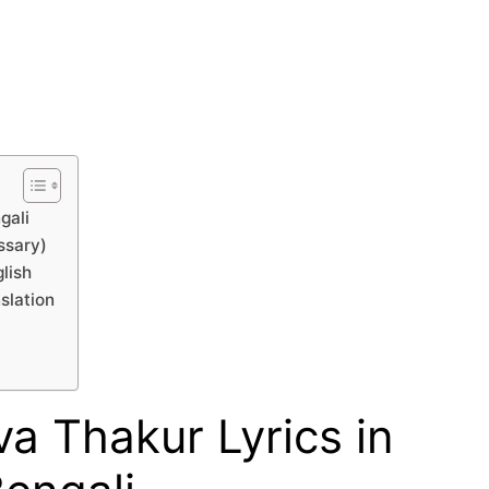
gali
lossary)
lish
slation
a Thakur Lyrics in