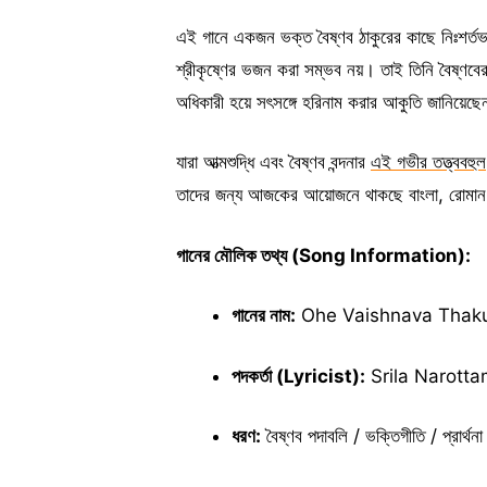
এই গানে একজন ভক্ত বৈষ্ণব ঠাকুরের কাছে নিঃশর্তভ
শ্রীকৃষ্ণের ভজন করা সম্ভব নয়। তাই তিনি বৈষ্ণবের
অধিকারী হয়ে সৎসঙ্গে হরিনাম করার আকুতি জানিয়েছ
যারা আত্মশুদ্ধি এবং বৈষ্ণব বন্দনার
এই গভীর তত্ত্ববহুল
তাদের জন্য আজকের আয়োজনে থাকছে বাংলা, রোমান 
গানের মৌলিক তথ্য (Song Information):
গানের নাম:
Ohe Vaishnava Thakur (ওহ
পদকর্তা (Lyricist):
Srila Narottama
ধরণ:
বৈষ্ণব পদাবলি / ভক্তিগীতি / প্