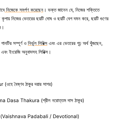
াবে
নিজেকে সমর্পণ করেছেন
। ভক্ত জানেন যে, নিজের শক্তিতে
 কৃপায় নিজের ভেতরের ছয়টি দোষ ও ছয়টি বেগ দমন করে, ছয়টি গুণের
েন।
গানটির সম্পূর্ণ ও
নির্ভুল লিরিক্স
এবং এর ভেতরের গূঢ় অর্থ খুঁজছেন,
এবং ইংরেজি অনুবাদসহ লিরিক্স।
ে বৈষ্ণব ঠাকুর দয়ার সাগর)
 Dasa Thakura (শ্রীল নরোত্তম দাস ঠাকুর)
রার্থনা (Vaishnava Padabali / Devotional)