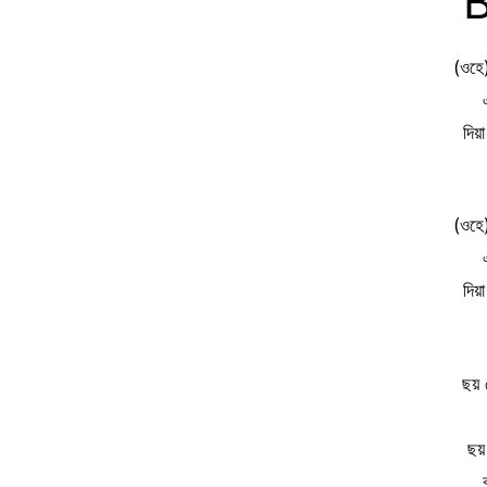
B
(ওহে)
দিয
(ওহে)
দিয
ছয়
ছয়