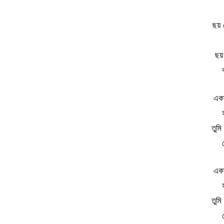
ছয়
ছয়
একা
তুমি 
একা
তুমি 