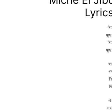
Lyric
মি
মুছ
মি
মুছ
থা
থা
নি
নি
এ 
ভাল