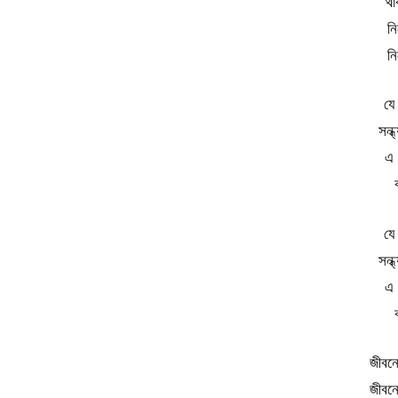
থা
নি
নি
যে
সন্
এ 
যে
সন্
এ 
জীবনে
জীবনে