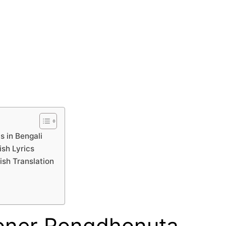
s in Bengali
sh Lyrics
ish Translation
boner Rongdhonuta