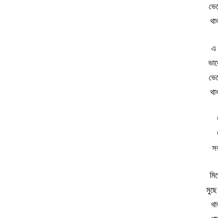
ভে
থা
এ 
ভাল
ভে
থা
সর
মি
মুছ
থা