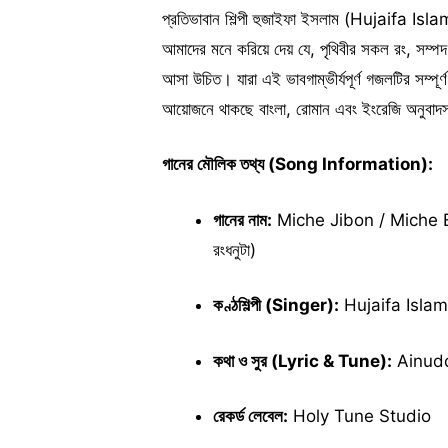
প্রতিভাবান শিল্পী হুজাইফা ইসলাম (Hujaifa Is
আমাদের মনে করিয়ে দেয় যে, পৃথিবীর সকল রং, সম্
আসা উচিত। যারা এই ভাবগাম্ভীর্যপূর্ণ গজলটির সম্প
আয়োজনে থাকছে বাংলা, রোমান এবং ইংরেজি অনুবাদস
গানের মৌলিক তথ্য (Song Information):
গানের নাম:
Miche Jibon / Miche Ei
রংধনুটা)
কণ্ঠশিল্পী (Singer):
Hujaifa Islam 
কথা ও সুর (Lyric & Tune):
Ainuddi
রেকর্ড লেবেল:
Holy Tune Studio