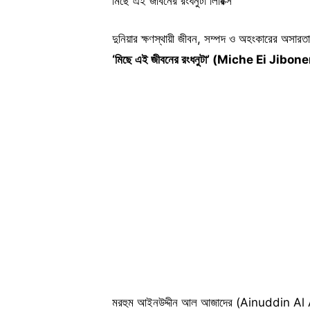
মিছে এই জীবনের রংধনুটা লিরিক্স
দুনিয়ার ক্ষণস্থায়ী জীবন, সম্পদ ও অহংকারের অসার
‘মিছে এই জীবনের রংধনুটা’ (Miche Ei Ji
মরহুম আইনউদ্দীন আল আজাদের (Ainuddin Al Az