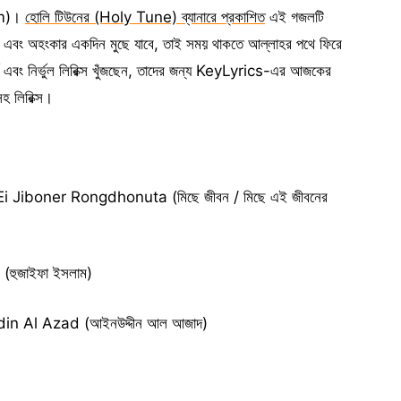
lam)।
হোলি টিউনের (Holy Tune) ব্যানারে প্রকাশিত
এই গজলটি
পদ এবং অহংকার একদিন মুছে যাবে, তাই সময় থাকতে আল্লাহর পথে ফিরে
ূর্ণ এবং নির্ভুল লিরিক্স খুঁজছেন, তাদের জন্য KeyLyrics-এর আজকের
হ লিরিক্স।
 Jiboner Rongdhonuta (মিছে জীবন / মিছে এই জীবনের
(হুজাইফা ইসলাম)
n Al Azad (আইনউদ্দীন আল আজাদ)