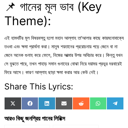
📌 গানের মূল ভাব (Key
Theme):
এই হামদটির মূল বিষয়বস্তু হলো মহান আল্লাহ তা’আলার কাছে কায়মনোবাক্যে
তওবা এবং ক্ষমা প্রার্থনা করা। মানুষ শয়তানের প্ররোচনায় পড়ে জেনে বা না
জেনে অনেক গুনাহ করে ফেলে, নিজের আত্মার উপর অবিচার করে। কিন্তু যখন
সে বুঝতে পারে, তখন পাহাড় সমান গুনাহের বোঝা নিয়ে দয়াময় প্রভুর দরবারেই
ফিরে আসে। কারণ আল্লাহ ছাড়া ক্ষমা করার আর কেউ নেই।
Share This Lyrics:
Share
Share
Share
Share
Share
Share
Shar
X
F
L
E
R
W
T
on
on
on
on
on
on
on
(
a
i
m
e
h
e
T
c
n
a
d
a
l
আরও কিছু জনপ্রিয় গানের লিরিক্স
w
e
k
i
d
t
e
i
b
e
l
i
s
g